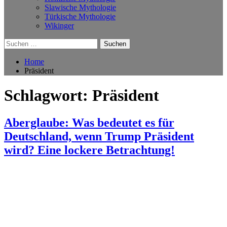
Slawische Mythologie
Türkische Mythologie
Wikinger
Suchen
nach:
Home
Präsident
Schlagwort:
Präsident
Aberglaube: Was bedeutet es für
Deutschland, wenn Trump Präsident
wird? Eine lockere Betrachtung!