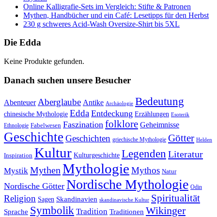
Online Kalligrafie‑Sets im Vergleich: Stifte & Patronen
Mythen, Handbücher und ein Café: Lesetipps für den Herbst
230 g schweres Acid-Wash Oversize-Shirt bis 5XL
Die Edda
Keine Produkte gefunden.
Danach suchen unsere Besucher
Bedeutung
Aberglaube
Abenteuer
Antike
Archäologie
Edda
Entdeckung
chinesische Mythologie
Erzählungen
Esoterik
folklore
Faszination
Geheimnisse
Fabelwesen
Ethnologie
Geschichte
Götter
Geschichten
griechische Mythologie
Helden
Kultur
Legenden
Literatur
Kulturgeschichte
Inspiration
Mythologie
Mythen
Mythos
Mystik
Natur
Nordische Mythologie
Nordische Götter
Odin
Spiritualität
Religion
Skandinavien
Sagen
skandinavische Kultur
Symbolik
Wikinger
Tradition
Sprache
Traditionen