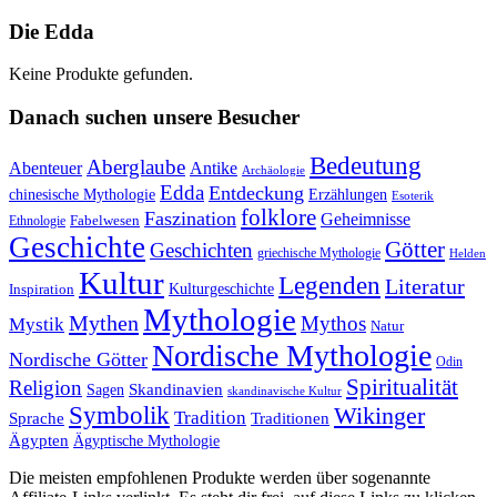
Die Edda
Keine Produkte gefunden.
Danach suchen unsere Besucher
Bedeutung
Aberglaube
Abenteuer
Antike
Archäologie
Edda
Entdeckung
chinesische Mythologie
Erzählungen
Esoterik
folklore
Faszination
Geheimnisse
Fabelwesen
Ethnologie
Geschichte
Götter
Geschichten
griechische Mythologie
Helden
Kultur
Legenden
Literatur
Kulturgeschichte
Inspiration
Mythologie
Mythen
Mythos
Mystik
Natur
Nordische Mythologie
Nordische Götter
Odin
Spiritualität
Religion
Skandinavien
Sagen
skandinavische Kultur
Symbolik
Wikinger
Tradition
Sprache
Traditionen
Ägypten
Ägyptische Mythologie
Die meisten empfohlenen Produkte werden über sogenannte