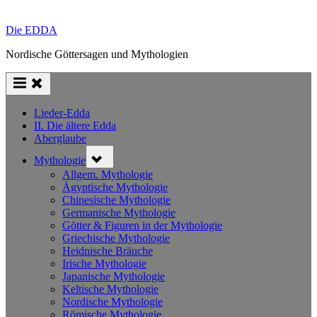
Die EDDA
Nordische Göttersagen und Mythologien
Lieder-Edda
II. Die ältere Edda
Aberglaube
Toggle
Mythologie
sub-
menu
Allgem. Mythologie
Ägyptische Mythologie
Chinesische Mythologie
Germanische Mythologie
Götter & Figuren in der Mythologie
Griechische Mythologie
Heidnische Bräuche
Irische Mythologie
Japanische Mythologie
Keltische Mythologie
Nordische Mythologie
Römische Mythologie