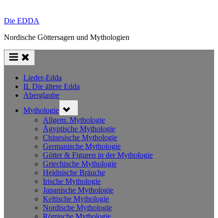
Die EDDA
Nordische Göttersagen und Mythologien
Lieder-Edda
II. Die ältere Edda
Aberglaube
Toggle
Mythologie
sub-
menu
Allgem. Mythologie
Ägyptische Mythologie
Chinesische Mythologie
Germanische Mythologie
Götter & Figuren in der Mythologie
Griechische Mythologie
Heidnische Bräuche
Irische Mythologie
Japanische Mythologie
Keltische Mythologie
Nordische Mythologie
Römische Mythologie