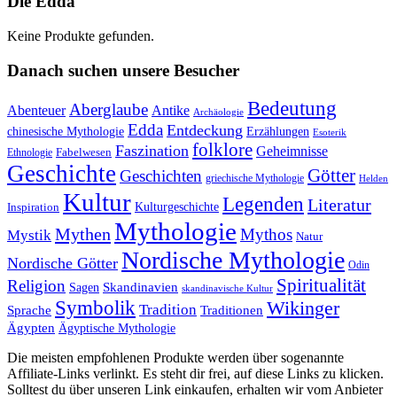
Die Edda
Keine Produkte gefunden.
Danach suchen unsere Besucher
Bedeutung
Aberglaube
Abenteuer
Antike
Archäologie
Edda
Entdeckung
chinesische Mythologie
Erzählungen
Esoterik
folklore
Faszination
Geheimnisse
Fabelwesen
Ethnologie
Geschichte
Götter
Geschichten
griechische Mythologie
Helden
Kultur
Legenden
Literatur
Kulturgeschichte
Inspiration
Mythologie
Mythen
Mythos
Mystik
Natur
Nordische Mythologie
Nordische Götter
Odin
Spiritualität
Religion
Skandinavien
Sagen
skandinavische Kultur
Symbolik
Wikinger
Tradition
Sprache
Traditionen
Ägypten
Ägyptische Mythologie
Die meisten empfohlenen Produkte werden über sogenannte
Affiliate-Links verlinkt. Es steht dir frei, auf diese Links zu klicken.
Solltest du über unseren Link einkaufen, erhalten wir vom Anbieter