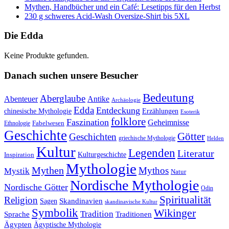
Mythen, Handbücher und ein Café: Lesetipps für den Herbst
230 g schweres Acid-Wash Oversize-Shirt bis 5XL
Die Edda
Keine Produkte gefunden.
Danach suchen unsere Besucher
Bedeutung
Aberglaube
Abenteuer
Antike
Archäologie
Edda
Entdeckung
chinesische Mythologie
Erzählungen
Esoterik
folklore
Faszination
Geheimnisse
Fabelwesen
Ethnologie
Geschichte
Götter
Geschichten
griechische Mythologie
Helden
Kultur
Legenden
Literatur
Kulturgeschichte
Inspiration
Mythologie
Mythen
Mythos
Mystik
Natur
Nordische Mythologie
Nordische Götter
Odin
Spiritualität
Religion
Skandinavien
Sagen
skandinavische Kultur
Symbolik
Wikinger
Tradition
Sprache
Traditionen
Ägypten
Ägyptische Mythologie