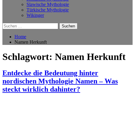
Slawische Mythologie
Türkische Mythologie
Wikinger
Suchen
nach:
Home
Namen Herkunft
Schlagwort:
Namen Herkunft
Entdecke die Bedeutung hinter
nordischen Mythologie Namen – Was
steckt wirklich dahinter?