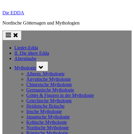
Die EDDA
Nordische Göttersagen und Mythologien
Lieder-Edda
II. Die ältere Edda
Aberglaube
Toggle
Mythologie
sub-
menu
Allgem. Mythologie
Ägyptische Mythologie
Chinesische Mythologie
Germanische Mythologie
Götter & Figuren in der Mythologie
Griechische Mythologie
Heidnische Bräuche
Irische Mythologie
Japanische Mythologie
Keltische Mythologie
Nordische Mythologie
Römische Mythologie