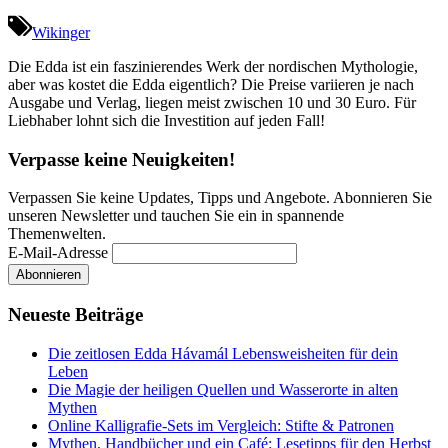
Wikinger
Die Edda ist ein faszinierendes Werk der nordischen Mythologie,
aber was kostet die Edda eigentlich? Die Preise variieren je nach
Ausgabe und Verlag, liegen meist zwischen 10 und 30 Euro. Für
Liebhaber lohnt sich die Investition auf jeden Fall!
Verpasse keine Neuigkeiten!
Verpassen Sie keine Updates, Tipps und Angebote. Abonnieren Sie
unseren Newsletter und tauchen Sie ein in spannende
Themenwelten.
E-Mail-Adresse
Neueste Beiträge
Die zeitlosen Edda Hávamál Lebensweisheiten für dein
Leben
Die Magie der heiligen Quellen und Wasserorte in alten
Mythen
Online Kalligrafie‑Sets im Vergleich: Stifte & Patronen
Mythen, Handbücher und ein Café: Lesetipps für den Herbst