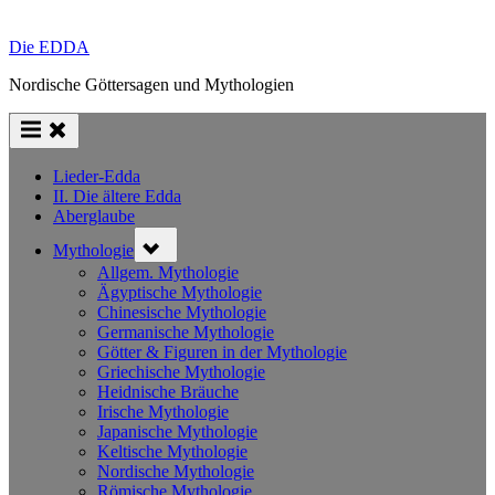
Die EDDA
Nordische Göttersagen und Mythologien
Lieder-Edda
II. Die ältere Edda
Aberglaube
Toggle
Mythologie
sub-
menu
Allgem. Mythologie
Ägyptische Mythologie
Chinesische Mythologie
Germanische Mythologie
Götter & Figuren in der Mythologie
Griechische Mythologie
Heidnische Bräuche
Irische Mythologie
Japanische Mythologie
Keltische Mythologie
Nordische Mythologie
Römische Mythologie