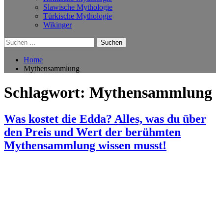
Slawische Mythologie
Türkische Mythologie
Wikinger
Suchen
nach:
Home
Mythensammlung
Schlagwort:
Mythensammlung
Was kostet die Edda? Alles, was du über
den Preis und Wert der berühmten
Mythensammlung wissen musst!