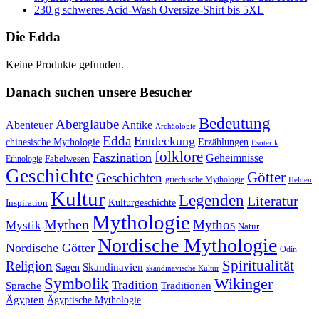
230 g schweres Acid-Wash Oversize-Shirt bis 5XL
Die Edda
Keine Produkte gefunden.
Danach suchen unsere Besucher
Bedeutung
Aberglaube
Abenteuer
Antike
Archäologie
Edda
Entdeckung
chinesische Mythologie
Erzählungen
Esoterik
folklore
Faszination
Geheimnisse
Fabelwesen
Ethnologie
Geschichte
Götter
Geschichten
griechische Mythologie
Helden
Kultur
Legenden
Literatur
Kulturgeschichte
Inspiration
Mythologie
Mythen
Mythos
Mystik
Natur
Nordische Mythologie
Nordische Götter
Odin
Spiritualität
Religion
Skandinavien
Sagen
skandinavische Kultur
Symbolik
Wikinger
Tradition
Sprache
Traditionen
Ägypten
Ägyptische Mythologie