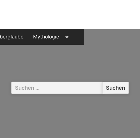
Toggle
berglaube
Mythologie
sub-
menu
Suchen
nach: