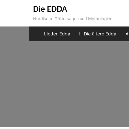
Skip
Die EDDA
to
Nordische Göttersagen und Mythologien
content
Lieder-Edda
II. Die ältere Edda
A