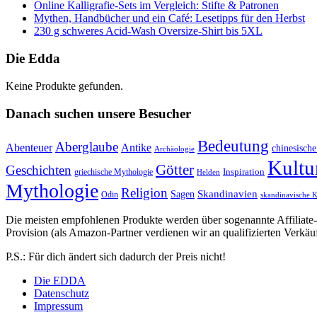
Online Kalligrafie‑Sets im Vergleich: Stifte & Patronen
Mythen, Handbücher und ein Café: Lesetipps für den Herbst
230 g schweres Acid-Wash Oversize-Shirt bis 5XL
Die Edda
Keine Produkte gefunden.
Danach suchen unsere Besucher
Bedeutung
Aberglaube
Abenteuer
Antike
chinesisch
Archäologie
Kultu
Götter
Geschichten
griechische Mythologie
Inspiration
Helden
Mythologie
Religion
Skandinavien
Sagen
Odin
skandinavische K
Die meisten empfohlenen Produkte werden über sogenannte Affiliate-Lin
Provision (als Amazon-Partner verdienen wir an qualifizierten Verkäu
P.S.: Für dich ändert sich dadurch der Preis nicht!
Die EDDA
Datenschutz
Impressum