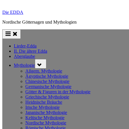
Die EDDA
Nordische Göttersagen und Mythologien
Lieder-Edda
II. Die ältere Edda
Aberglaube
Toggle
Mythologie
sub-
menu
Allgem. Mythologie
Ägyptische Mythologie
Chinesische Mythologie
Germanische Mythologie
Götter & Figuren in der Mythologie
Griechische Mythologie
Heidnische Bräuche
Irische Mythologie
Japanische Mythologie
Keltische Mythologie
Nordische Mythologie
Römische Mythologie