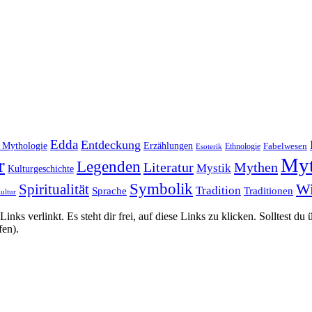
Edda
Entdeckung
e Mythologie
Erzählungen
Fabelwesen
Esoterik
Ethnologie
r
Myt
Legenden
Literatur
Mythen
Mystik
Kulturgeschichte
Symbolik
Wi
Spiritualität
Tradition
Sprache
Traditionen
ultur
ks verlinkt. Es steht dir frei, auf diese Links zu klicken. Solltest du
fen).