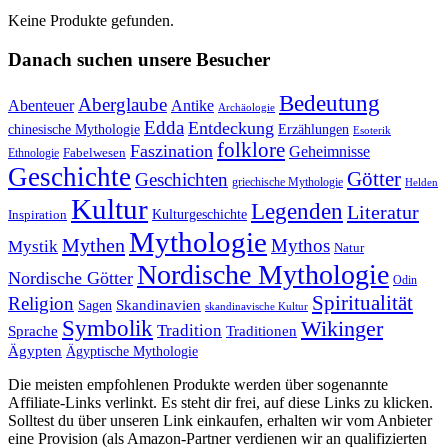
Keine Produkte gefunden.
Danach suchen unsere Besucher
Bedeutung
Aberglaube
Abenteuer
Antike
Archäologie
Edda
Entdeckung
chinesische Mythologie
Erzählungen
Esoterik
folklore
Faszination
Geheimnisse
Fabelwesen
Ethnologie
Geschichte
Götter
Geschichten
griechische Mythologie
Helden
Kultur
Legenden
Literatur
Kulturgeschichte
Inspiration
Mythologie
Mythen
Mythos
Mystik
Natur
Nordische Mythologie
Nordische Götter
Odin
Spiritualität
Religion
Skandinavien
Sagen
skandinavische Kultur
Symbolik
Wikinger
Tradition
Sprache
Traditionen
Ägypten
Ägyptische Mythologie
Die meisten empfohlenen Produkte werden über sogenannte
Affiliate-Links verlinkt. Es steht dir frei, auf diese Links zu klicken.
Solltest du über unseren Link einkaufen, erhalten wir vom Anbieter
eine Provision (als Amazon-Partner verdienen wir an qualifizierten