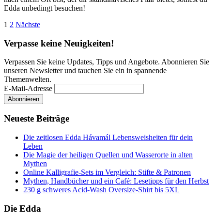
Edda unbedingt besuchen!
Seitennummerierung
1
2
Nächste
der
Verpasse keine Neuigkeiten!
Beiträge
Verpassen Sie keine Updates, Tipps und Angebote. Abonnieren Sie
unseren Newsletter und tauchen Sie ein in spannende
Themenwelten.
E-Mail-Adresse
Neueste Beiträge
Die zeitlosen Edda Hávamál Lebensweisheiten für dein
Leben
Die Magie der heiligen Quellen und Wasserorte in alten
Mythen
Online Kalligrafie‑Sets im Vergleich: Stifte & Patronen
Mythen, Handbücher und ein Café: Lesetipps für den Herbst
230 g schweres Acid-Wash Oversize-Shirt bis 5XL
Die Edda