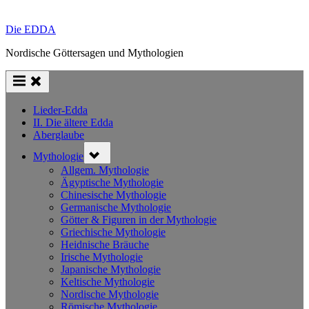
Die EDDA
Nordische Göttersagen und Mythologien
Lieder-Edda
II. Die ältere Edda
Aberglaube
Toggle
Mythologie
sub-
menu
Allgem. Mythologie
Ägyptische Mythologie
Chinesische Mythologie
Germanische Mythologie
Götter & Figuren in der Mythologie
Griechische Mythologie
Heidnische Bräuche
Irische Mythologie
Japanische Mythologie
Keltische Mythologie
Nordische Mythologie
Römische Mythologie