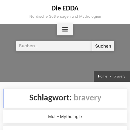
Skip
Die EDDA
to
Nordische Göttersagen und Mythologien
content
Suchen
nach:
Home
bravery
Schlagwort:
bravery
Mut – Mythologie