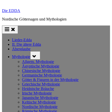
Die EDDA
Nordische Göttersagen und Mythologien
Lieder-Edda
II. Die ältere Edda
Aberglaube
Toggle
Mythologie
sub-
menu
Allgem. Mythologie
Ägyptische Mythologie
Chinesische Mythologie
Germanische Mythologie
Götter & Figuren in der Mythologie
Griechische Mythologie
Heidnische Bräuche
Irische Mythologie
Japanische Mythologie
Keltische Mythologie
Nordische Mythologie
Römische Mythologie