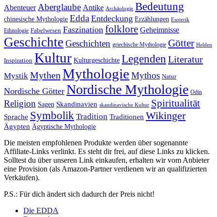
Bedeutung
Aberglaube
Abenteuer
Antike
Archäologie
Edda
Entdeckung
chinesische Mythologie
Erzählungen
Esoterik
folklore
Faszination
Geheimnisse
Fabelwesen
Ethnologie
Geschichte
Götter
Geschichten
griechische Mythologie
Helden
Kultur
Legenden
Literatur
Kulturgeschichte
Inspiration
Mythologie
Mythen
Mythos
Mystik
Natur
Nordische Mythologie
Nordische Götter
Odin
Spiritualität
Religion
Skandinavien
Sagen
skandinavische Kultur
Symbolik
Wikinger
Tradition
Sprache
Traditionen
Ägypten
Ägyptische Mythologie
Die meisten empfohlenen Produkte werden über sogenannte
Affiliate-Links verlinkt. Es steht dir frei, auf diese Links zu klicken.
Solltest du über unseren Link einkaufen, erhalten wir vom Anbieter
eine Provision (als Amazon-Partner verdienen wir an qualifizierten
Verkäufen).
P.S.: Für dich ändert sich dadurch der Preis nicht!
Die EDDA