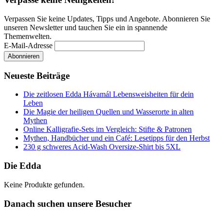
Verpassen Sie keine Updates, Tipps und Angebote. Abonnieren Sie
unseren Newsletter und tauchen Sie ein in spannende
Themenwelten.
E-Mail-Adresse
Neueste Beiträge
Die zeitlosen Edda Hávamál Lebensweisheiten für dein
Leben
Die Magie der heiligen Quellen und Wasserorte in alten
Mythen
Online Kalligrafie‑Sets im Vergleich: Stifte & Patronen
Mythen, Handbücher und ein Café: Lesetipps für den Herbst
230 g schweres Acid-Wash Oversize-Shirt bis 5XL
Die Edda
Keine Produkte gefunden.
Danach suchen unsere Besucher