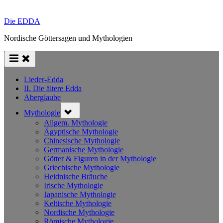
Die EDDA
Nordische Göttersagen und Mythologien
Lieder-Edda
II. Die ältere Edda
Aberglaube
Toggle
Mythologie
sub-
menu
Allgem. Mythologie
Ägyptische Mythologie
Chinesische Mythologie
Germanische Mythologie
Götter & Figuren in der Mythologie
Griechische Mythologie
Heidnische Bräuche
Irische Mythologie
Japanische Mythologie
Keltische Mythologie
Nordische Mythologie
Römische Mythologie