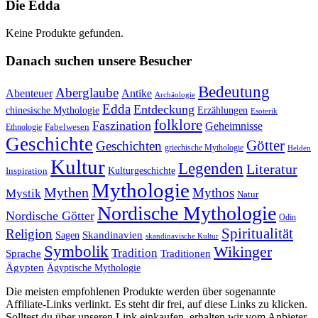
Die Edda
Keine Produkte gefunden.
Danach suchen unsere Besucher
Bedeutung
Aberglaube
Abenteuer
Antike
Archäologie
Edda
Entdeckung
chinesische Mythologie
Erzählungen
Esoterik
folklore
Faszination
Geheimnisse
Fabelwesen
Ethnologie
Geschichte
Götter
Geschichten
griechische Mythologie
Helden
Kultur
Legenden
Literatur
Kulturgeschichte
Inspiration
Mythologie
Mythen
Mythos
Mystik
Natur
Nordische Mythologie
Nordische Götter
Odin
Spiritualität
Religion
Skandinavien
Sagen
skandinavische Kultur
Symbolik
Wikinger
Tradition
Sprache
Traditionen
Ägypten
Ägyptische Mythologie
Die meisten empfohlenen Produkte werden über sogenannte
Affiliate-Links verlinkt. Es steht dir frei, auf diese Links zu klicken.
Solltest du über unseren Link einkaufen, erhalten wir vom Anbieter