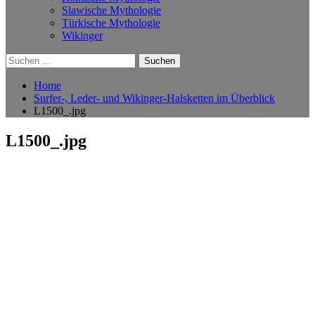
Slawische Mythologie
Türkische Mythologie
Wikinger
Suchen
nach:
Home
Surfer-, Leder- und Wikinger-Halsketten im Überblick
L1500_.jpg
L1500_.jpg