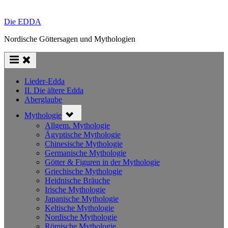
Die EDDA
Nordische Göttersagen und Mythologien
Lieder-Edda
II. Die ältere Edda
Aberglaube
Toggle
Mythologie
sub-
menu
Allgem. Mythologie
Ägyptische Mythologie
Chinesische Mythologie
Germanische Mythologie
Götter & Figuren in der Mythologie
Griechische Mythologie
Heidnische Bräuche
Irische Mythologie
Japanische Mythologie
Keltische Mythologie
Nordische Mythologie
Römische Mythologie