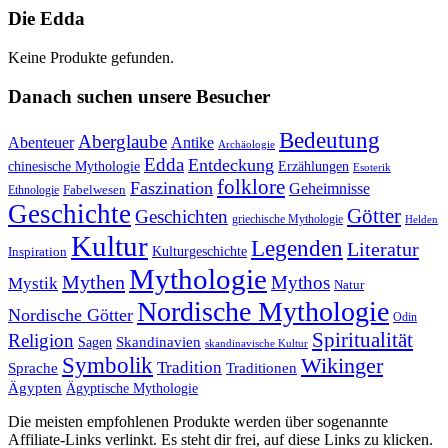
Die Edda
Keine Produkte gefunden.
Danach suchen unsere Besucher
Bedeutung
Aberglaube
Abenteuer
Antike
Archäologie
Edda
Entdeckung
chinesische Mythologie
Erzählungen
Esoterik
folklore
Faszination
Geheimnisse
Fabelwesen
Ethnologie
Geschichte
Götter
Geschichten
griechische Mythologie
Helden
Kultur
Legenden
Literatur
Kulturgeschichte
Inspiration
Mythologie
Mythen
Mythos
Mystik
Natur
Nordische Mythologie
Nordische Götter
Odin
Spiritualität
Religion
Skandinavien
Sagen
skandinavische Kultur
Symbolik
Wikinger
Tradition
Sprache
Traditionen
Ägypten
Ägyptische Mythologie
Die meisten empfohlenen Produkte werden über sogenannte
Affiliate-Links verlinkt. Es steht dir frei, auf diese Links zu klicken.