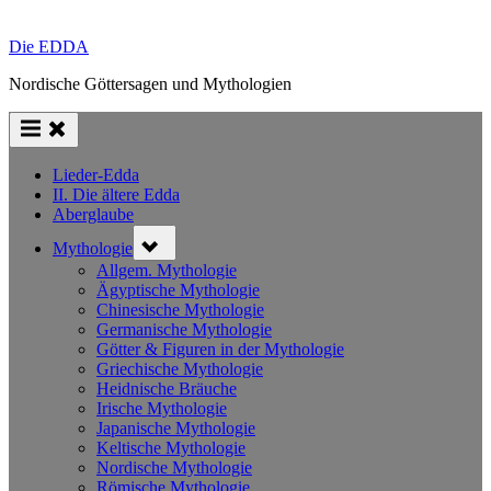
Die EDDA
Nordische Göttersagen und Mythologien
Lieder-Edda
II. Die ältere Edda
Aberglaube
Toggle
Mythologie
sub-
menu
Allgem. Mythologie
Ägyptische Mythologie
Chinesische Mythologie
Germanische Mythologie
Götter & Figuren in der Mythologie
Griechische Mythologie
Heidnische Bräuche
Irische Mythologie
Japanische Mythologie
Keltische Mythologie
Nordische Mythologie
Römische Mythologie