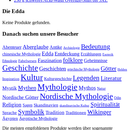
230 g schweres Acid-Wash Oversize-Shirt bis 5XL
Die Edda
Keine Produkte gefunden.
Danach suchen unsere Besucher
Bedeutung
Aberglaube
Abenteuer
Antike
Archäologie
Edda
Entdeckung
chinesische Mythologie
Erzählungen
Esoterik
folklore
Faszination
Geheimnisse
Fabelwesen
Ethnologie
Geschichte
Götter
Geschichten
griechische Mythologie
Helden
Kultur
Legenden
Literatur
Kulturgeschichte
Inspiration
Mythologie
Mythen
Mythos
Mystik
Natur
Nordische Mythologie
Nordische Götter
Odin
Spiritualität
Religion
Skandinavien
Sagen
skandinavische Kultur
Symbolik
Wikinger
Tradition
Sprache
Traditionen
Ägypten
Ägyptische Mythologie
Die meisten empfohlenen Produkte werden über sogenannte