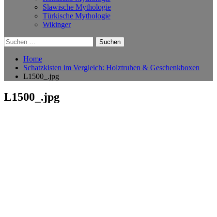
Slawische Mythologie
Türkische Mythologie
Wikinger
Suchen
nach:
Home
Schatzkisten im Vergleich: Holztruhen & Geschenkboxen
L1500_.jpg
L1500_.jpg