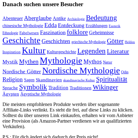
Danach suchen unsere Besucher
Bedeutung
Aberglaube
Abenteuer
Antike
Archäologie
Edda
Entdeckung
chinesische Mythologie
Erzählungen
Esoterik
folklore
Faszination
Geheimnisse
Fabelwesen
Ethnologie
Geschichte
Götter
Geschichten
griechische Mythologie
Helden
Kultur
Legenden
Literatur
Kulturgeschichte
Inspiration
Mythologie
Mythen
Mythos
Mystik
Natur
Nordische Mythologie
Nordische Götter
Odin
Spiritualität
Religion
Skandinavien
Sagen
skandinavische Kultur
Symbolik
Wikinger
Tradition
Sprache
Traditionen
Ägypten
Ägyptische Mythologie
Die meisten empfohlenen Produkte werden über sogenannte
Affiliate-Links verlinkt. Es steht dir frei, auf diese Links zu klicken.
Solltest du über unseren Link einkaufen, erhalten wir vom Anbieter
eine Provision (als Amazon-Partner verdienen wir an qualifizierten
Verkäufen).
P.S.: Für dich ändert sich dadurch der Preis nicht!