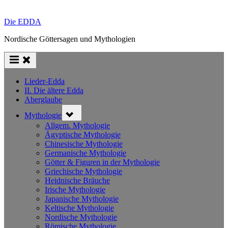
Die EDDA
Nordische Göttersagen und Mythologien
Lieder-Edda
II. Die ältere Edda
Aberglaube
Toggle
Mythologie
sub-
menu
Allgem. Mythologie
Ägyptische Mythologie
Chinesische Mythologie
Germanische Mythologie
Götter & Figuren in der Mythologie
Griechische Mythologie
Heidnische Bräuche
Irische Mythologie
Japanische Mythologie
Keltische Mythologie
Nordische Mythologie
Römische Mythologie