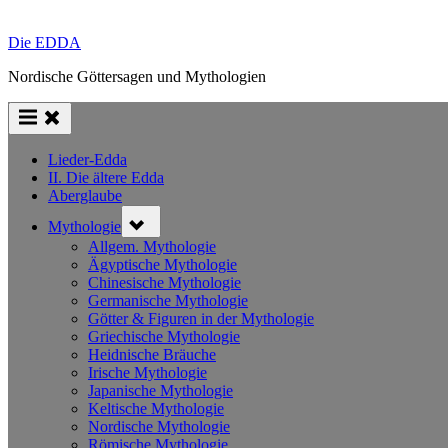
Die EDDA
Nordische Göttersagen und Mythologien
Lieder-Edda
II. Die ältere Edda
Aberglaube
Toggle
Mythologie
sub-
menu
Allgem. Mythologie
Ägyptische Mythologie
Chinesische Mythologie
Germanische Mythologie
Götter & Figuren in der Mythologie
Griechische Mythologie
Heidnische Bräuche
Irische Mythologie
Japanische Mythologie
Keltische Mythologie
Nordische Mythologie
Römische Mythologie