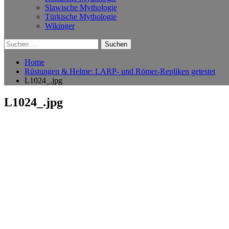
Slawische Mythologie
Türkische Mythologie
Wikinger
Suchen
nach:
Home
Rüstungen & Helme: LARP- und Römer-Repliken getestet
L1024_.jpg
L1024_.jpg