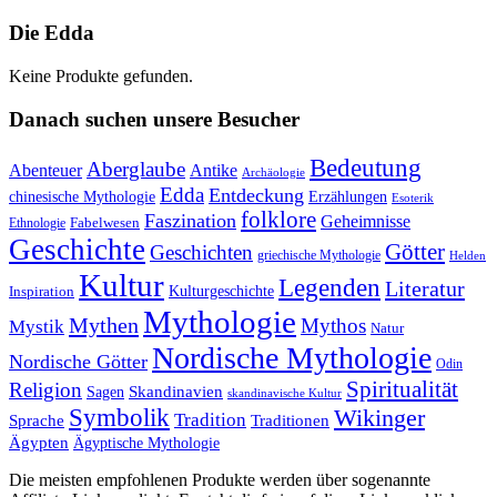
Die Edda
Keine Produkte gefunden.
Danach suchen unsere Besucher
Bedeutung
Aberglaube
Abenteuer
Antike
Archäologie
Edda
Entdeckung
chinesische Mythologie
Erzählungen
Esoterik
folklore
Faszination
Geheimnisse
Fabelwesen
Ethnologie
Geschichte
Götter
Geschichten
griechische Mythologie
Helden
Kultur
Legenden
Literatur
Kulturgeschichte
Inspiration
Mythologie
Mythen
Mythos
Mystik
Natur
Nordische Mythologie
Nordische Götter
Odin
Spiritualität
Religion
Skandinavien
Sagen
skandinavische Kultur
Symbolik
Wikinger
Tradition
Sprache
Traditionen
Ägypten
Ägyptische Mythologie
Die meisten empfohlenen Produkte werden über sogenannte