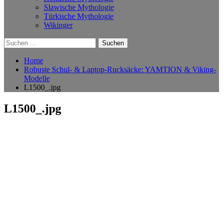
Slawische Mythologie
Türkische Mythologie
Wikinger
Suchen
nach:
Home
Robuste Schul- & Laptop-Rucksäcke: YAMTION & Viking-
Modelle
L1500_.jpg
L1500_.jpg