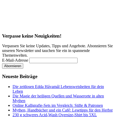
Verpasse keine Neuigkeiten!
Verpassen Sie keine Updates, Tipps und Angebote. Abonnieren Sie
unseren Newsletter und tauchen Sie ein in spannende
Themenwelten.
E-Mail-Adresse
Neueste Beiträge
Die zeitlosen Edda Hávamál Lebensweisheiten für dein
Leben
Die Magie der heiligen Quellen und Wasserorte in alten
Mythen
Online Kalligrafie‑Sets im Vergleich: Stifte & Patronen
Mythen, Handbücher und ein Café: Lesetipps für den Herbst
230 g schweres Acid-Wash Oversize-Shirt bis 5XL