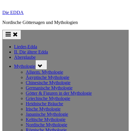
Die EDDA
Nordische Göttersagen und Mythologien
Lieder-Edda
II. Die ältere Edda
Aberglaube
Toggle
Mythologie
sub-
menu
Allgem. Mythologie
Ägyptische Mythologie
Chinesische Mythologie
Germanische Mythologie
Götter & Figuren in der Mythologie
Griechische Mythologie
Heidnische Bräuche
Irische Mythologie
Japanische Mythologie
Keltische Mythologie
Nordische Mythologie
Römische Mythologie