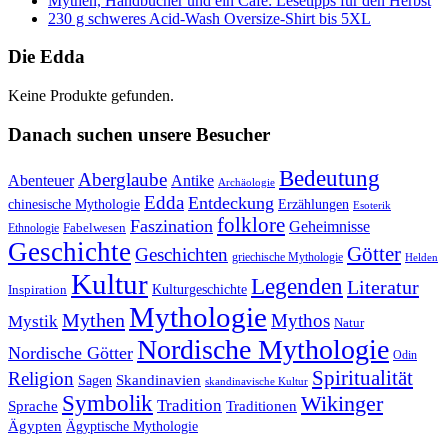
Mythen, Handbücher und ein Café: Lesetipps für den Herbst
230 g schweres Acid-Wash Oversize-Shirt bis 5XL
Die Edda
Keine Produkte gefunden.
Danach suchen unsere Besucher
Bedeutung
Aberglaube
Abenteuer
Antike
Archäologie
Edda
Entdeckung
chinesische Mythologie
Erzählungen
Esoterik
folklore
Faszination
Geheimnisse
Fabelwesen
Ethnologie
Geschichte
Götter
Geschichten
griechische Mythologie
Helden
Kultur
Legenden
Literatur
Kulturgeschichte
Inspiration
Mythologie
Mythen
Mythos
Mystik
Natur
Nordische Mythologie
Nordische Götter
Odin
Spiritualität
Religion
Skandinavien
Sagen
skandinavische Kultur
Symbolik
Wikinger
Tradition
Sprache
Traditionen
Ägypten
Ägyptische Mythologie