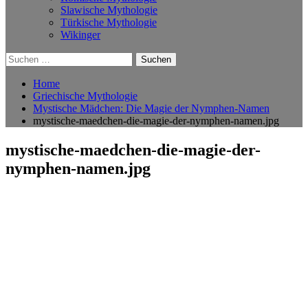
Slawische Mythologie
Türkische Mythologie
Wikinger
Suchen
nach:
Home
Griechische Mythologie
Mystische Mädchen: Die Magie der Nymphen-Namen
mystische-maedchen-die-magie-der-nymphen-namen.jpg
mystische-maedchen-die-magie-der-
nymphen-namen.jpg