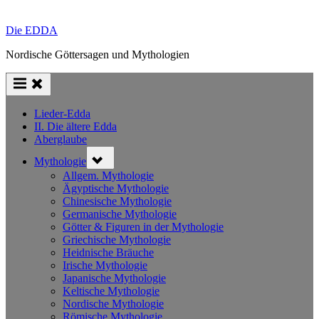
Die EDDA
Nordische Göttersagen und Mythologien
Lieder-Edda
II. Die ältere Edda
Aberglaube
Toggle
Mythologie
sub-
menu
Allgem. Mythologie
Ägyptische Mythologie
Chinesische Mythologie
Germanische Mythologie
Götter & Figuren in der Mythologie
Griechische Mythologie
Heidnische Bräuche
Irische Mythologie
Japanische Mythologie
Keltische Mythologie
Nordische Mythologie
Römische Mythologie