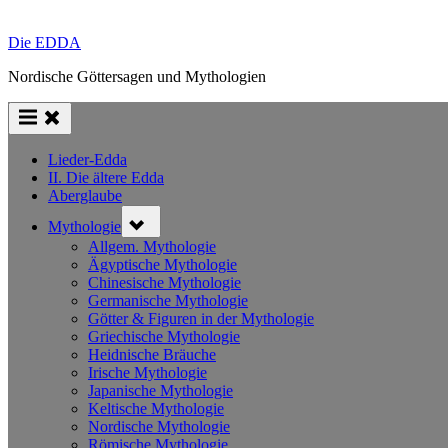
Die EDDA
Nordische Göttersagen und Mythologien
Lieder-Edda
II. Die ältere Edda
Aberglaube
Toggle
Mythologie
sub-
menu
Allgem. Mythologie
Ägyptische Mythologie
Chinesische Mythologie
Germanische Mythologie
Götter & Figuren in der Mythologie
Griechische Mythologie
Heidnische Bräuche
Irische Mythologie
Japanische Mythologie
Keltische Mythologie
Nordische Mythologie
Römische Mythologie