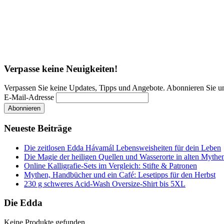
Verpasse keine Neuigkeiten!
Verpassen Sie keine Updates, Tipps und Angebote. Abonnieren Sie u
E-Mail-Adresse
Neueste Beiträge
Die zeitlosen Edda Hávamál Lebensweisheiten für dein Leben
Die Magie der heiligen Quellen und Wasserorte in alten Mythe
Online Kalligrafie‑Sets im Vergleich: Stifte & Patronen
Mythen, Handbücher und ein Café: Lesetipps für den Herbst
230 g schweres Acid-Wash Oversize-Shirt bis 5XL
Die Edda
Keine Produkte gefunden.