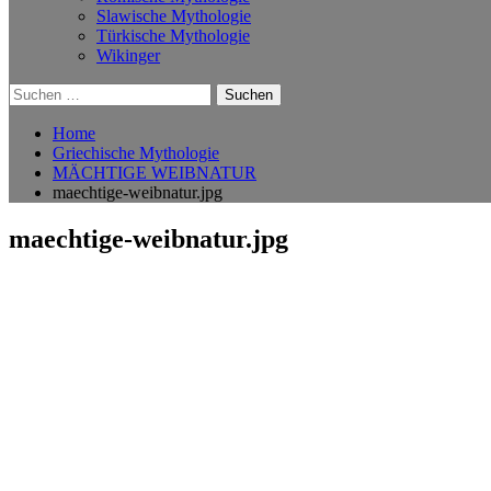
Slawische Mythologie
Türkische Mythologie
Wikinger
Suchen
nach:
Home
Griechische Mythologie
MÄCHTIGE WEIBNATUR
maechtige-weibnatur.jpg
maechtige-weibnatur.jpg