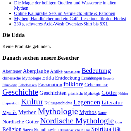
Die Magie der heiligen Quellen und Wasserorte in alten
Mythen
Online Kalligrafie‑Sets im Vergleich: Stifte & Patronen
Mythen, Handbücher und ein Café: Lesetipps für den Herbst
230 g schweres Acid-Wash Oversize-Shirt bis 5XL
Die Edda
Keine Produkte gefunden.
Danach suchen unsere Besucher
Bedeutung
Aberglaube
Abenteuer
Antike
Archäologie
Edda
Entdeckung
chinesische Mythologie
Erzählungen
Esoterik
folklore
Faszination
Geheimnisse
Fabelwesen
Ethnologie
Geschichte
Götter
Geschichten
griechische Mythologie
Helden
Kultur
Legenden
Literatur
Kulturgeschichte
Inspiration
Mythologie
Mythen
Mythos
Mystik
Natur
Nordische Mythologie
Nordische Götter
Odin
Spiritualität
Religion
Skandinavien
Sagen
skandinavische Kultur