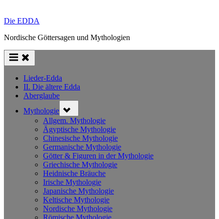
Die EDDA
Nordische Göttersagen und Mythologien
Lieder-Edda
II. Die ältere Edda
Aberglaube
Toggle
Mythologie
sub-
menu
Allgem. Mythologie
Ägyptische Mythologie
Chinesische Mythologie
Germanische Mythologie
Götter & Figuren in der Mythologie
Griechische Mythologie
Heidnische Bräuche
Irische Mythologie
Japanische Mythologie
Keltische Mythologie
Nordische Mythologie
Römische Mythologie