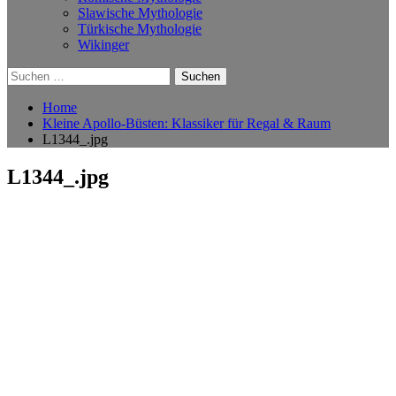
Slawische Mythologie
Türkische Mythologie
Wikinger
Suchen
nach:
Home
Kleine Apollo-Büsten: Klassiker für Regal & Raum
L1344_.jpg
L1344_.jpg