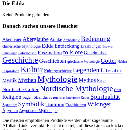
Die Edda
Keine Produkte gefunden.
Danach suchen unsere Besucher
Bedeutung
Aberglaube
Abenteuer
Antike
Archäologie
Edda
Entdeckung
chinesische Mythologie
Erzählungen
Esoterik
folklore
Faszination
Geheimnisse
Fabelwesen
Ethnologie
Geschichte
Götter
Geschichten
griechische Mythologie
Helden
Kultur
Legenden
Literatur
Kulturgeschichte
Inspiration
Mythologie
Mythen
Mythos
Mystik
Natur
Nordische Mythologie
Nordische Götter
Odin
Spiritualität
Religion
Skandinavien
Sagen
skandinavische Kultur
Symbolik
Wikinger
Tradition
Sprache
Traditionen
Ägypten
Ägyptische Mythologie
Die meisten empfohlenen Produkte werden über sogenannte
Affiliate-Links verlinkt. Es steht dir frei, auf diese Links zu klicken.