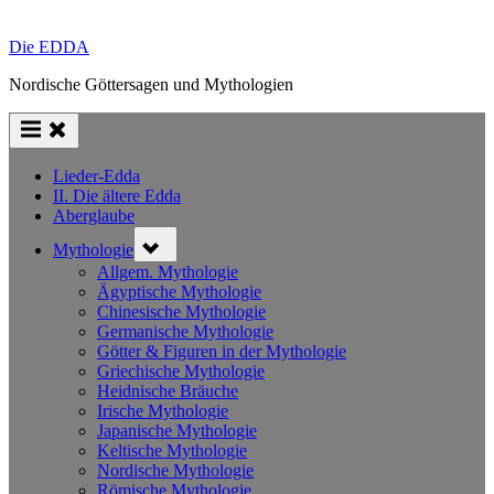
Die EDDA
Nordische Göttersagen und Mythologien
Lieder-Edda
II. Die ältere Edda
Aberglaube
Toggle
Mythologie
sub-
menu
Allgem. Mythologie
Ägyptische Mythologie
Chinesische Mythologie
Germanische Mythologie
Götter & Figuren in der Mythologie
Griechische Mythologie
Heidnische Bräuche
Irische Mythologie
Japanische Mythologie
Keltische Mythologie
Nordische Mythologie
Römische Mythologie