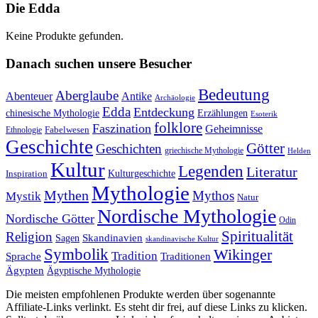
Die Edda
Keine Produkte gefunden.
Danach suchen unsere Besucher
Bedeutung
Aberglaube
Abenteuer
Antike
Archäologie
Edda
Entdeckung
chinesische Mythologie
Erzählungen
Esoterik
folklore
Faszination
Geheimnisse
Fabelwesen
Ethnologie
Geschichte
Götter
Geschichten
griechische Mythologie
Helden
Kultur
Legenden
Literatur
Kulturgeschichte
Inspiration
Mythologie
Mythen
Mythos
Mystik
Natur
Nordische Mythologie
Nordische Götter
Odin
Spiritualität
Religion
Skandinavien
Sagen
skandinavische Kultur
Symbolik
Wikinger
Tradition
Sprache
Traditionen
Ägypten
Ägyptische Mythologie
Die meisten empfohlenen Produkte werden über sogenannte
Affiliate-Links verlinkt. Es steht dir frei, auf diese Links zu klicken.