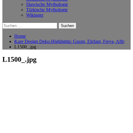
Slawische Mythologie
Türkische Mythologie
Wikinger
Suchen
nach:
Home
Kare Design Deko-Highlights: Gnom, Elefant, Freya, Affe
L1500_.jpg
L1500_.jpg