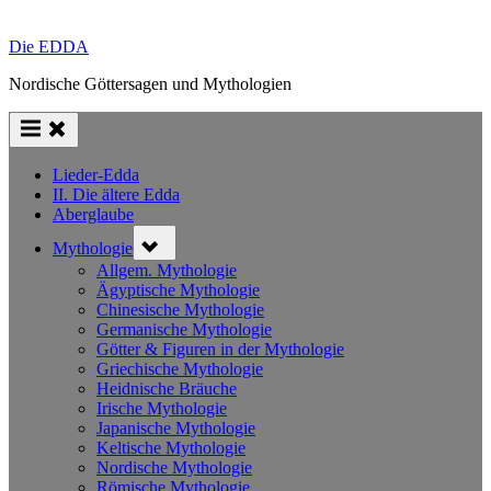
Die EDDA
Nordische Göttersagen und Mythologien
Lieder-Edda
II. Die ältere Edda
Aberglaube
Toggle
Mythologie
sub-
menu
Allgem. Mythologie
Ägyptische Mythologie
Chinesische Mythologie
Germanische Mythologie
Götter & Figuren in der Mythologie
Griechische Mythologie
Heidnische Bräuche
Irische Mythologie
Japanische Mythologie
Keltische Mythologie
Nordische Mythologie
Römische Mythologie