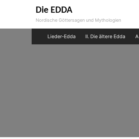
Skip
Die EDDA
to
Nordische Göttersagen und Mythologien
content
Lieder-Edda
II. Die ältere Edda
A