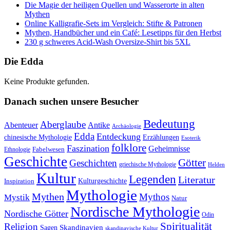
Die Magie der heiligen Quellen und Wasserorte in alten
Mythen
Online Kalligrafie‑Sets im Vergleich: Stifte & Patronen
Mythen, Handbücher und ein Café: Lesetipps für den Herbst
230 g schweres Acid-Wash Oversize-Shirt bis 5XL
Die Edda
Keine Produkte gefunden.
Danach suchen unsere Besucher
Bedeutung
Aberglaube
Abenteuer
Antike
Archäologie
Edda
Entdeckung
chinesische Mythologie
Erzählungen
Esoterik
folklore
Faszination
Geheimnisse
Fabelwesen
Ethnologie
Geschichte
Götter
Geschichten
griechische Mythologie
Helden
Kultur
Legenden
Literatur
Kulturgeschichte
Inspiration
Mythologie
Mythen
Mythos
Mystik
Natur
Nordische Mythologie
Nordische Götter
Odin
Spiritualität
Religion
Skandinavien
Sagen
skandinavische Kultur