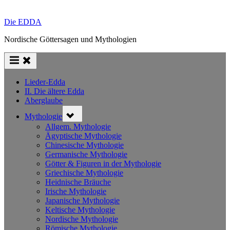
Die EDDA
Nordische Göttersagen und Mythologien
Lieder-Edda
II. Die ältere Edda
Aberglaube
Toggle
Mythologie
sub-
menu
Allgem. Mythologie
Ägyptische Mythologie
Chinesische Mythologie
Germanische Mythologie
Götter & Figuren in der Mythologie
Griechische Mythologie
Heidnische Bräuche
Irische Mythologie
Japanische Mythologie
Keltische Mythologie
Nordische Mythologie
Römische Mythologie