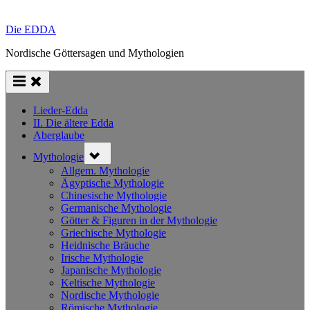
Die EDDA
Nordische Göttersagen und Mythologien
Lieder-Edda
II. Die ältere Edda
Aberglaube
Toggle
Mythologie
sub-
menu
Allgem. Mythologie
Ägyptische Mythologie
Chinesische Mythologie
Germanische Mythologie
Götter & Figuren in der Mythologie
Griechische Mythologie
Heidnische Bräuche
Irische Mythologie
Japanische Mythologie
Keltische Mythologie
Nordische Mythologie
Römische Mythologie