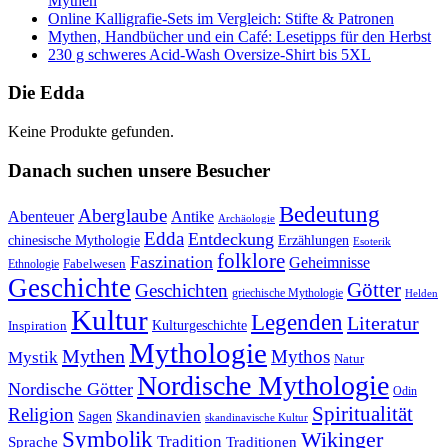
Mythen
Online Kalligrafie‑Sets im Vergleich: Stifte & Patronen
Mythen, Handbücher und ein Café: Lesetipps für den Herbst
230 g schweres Acid-Wash Oversize-Shirt bis 5XL
Die Edda
Keine Produkte gefunden.
Danach suchen unsere Besucher
Bedeutung
Aberglaube
Abenteuer
Antike
Archäologie
Edda
Entdeckung
chinesische Mythologie
Erzählungen
Esoterik
folklore
Faszination
Geheimnisse
Fabelwesen
Ethnologie
Geschichte
Götter
Geschichten
griechische Mythologie
Helden
Kultur
Legenden
Literatur
Kulturgeschichte
Inspiration
Mythologie
Mythen
Mythos
Mystik
Natur
Nordische Mythologie
Nordische Götter
Odin
Spiritualität
Religion
Skandinavien
Sagen
skandinavische Kultur
Symbolik
Wikinger
Tradition
Sprache
Traditionen