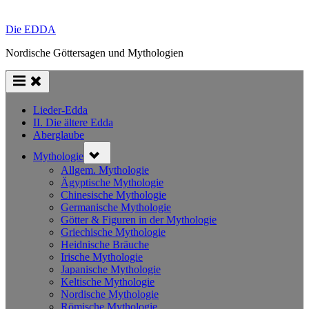
Die EDDA
Nordische Göttersagen und Mythologien
Lieder-Edda
II. Die ältere Edda
Aberglaube
Toggle
Mythologie
sub-
menu
Allgem. Mythologie
Ägyptische Mythologie
Chinesische Mythologie
Germanische Mythologie
Götter & Figuren in der Mythologie
Griechische Mythologie
Heidnische Bräuche
Irische Mythologie
Japanische Mythologie
Keltische Mythologie
Nordische Mythologie
Römische Mythologie