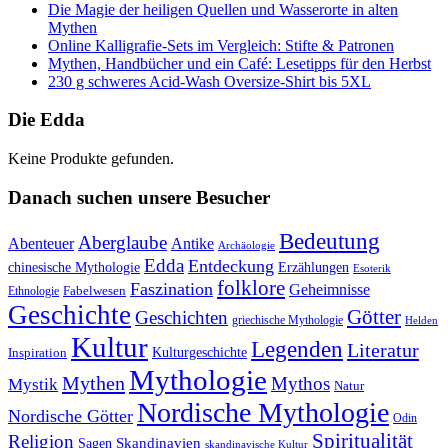
Die Magie der heiligen Quellen und Wasserorte in alten
Mythen
Online Kalligrafie‑Sets im Vergleich: Stifte & Patronen
Mythen, Handbücher und ein Café: Lesetipps für den Herbst
230 g schweres Acid-Wash Oversize-Shirt bis 5XL
Die Edda
Keine Produkte gefunden.
Danach suchen unsere Besucher
Bedeutung
Aberglaube
Abenteuer
Antike
Archäologie
Edda
Entdeckung
chinesische Mythologie
Erzählungen
Esoterik
folklore
Faszination
Geheimnisse
Fabelwesen
Ethnologie
Geschichte
Götter
Geschichten
griechische Mythologie
Helden
Kultur
Legenden
Literatur
Kulturgeschichte
Inspiration
Mythologie
Mythen
Mythos
Mystik
Natur
Nordische Mythologie
Nordische Götter
Odin
Spiritualität
Religion
Skandinavien
Sagen
skandinavische Kultur