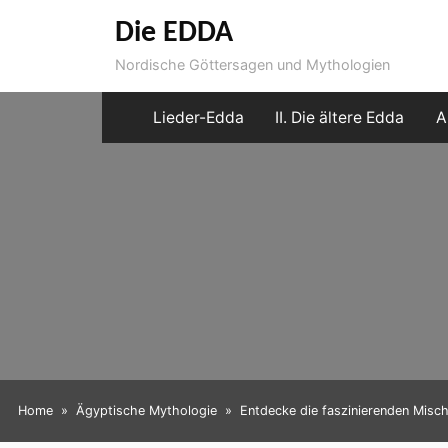
Skip
Die EDDA
to
Nordische Göttersagen und Mythologien
content
Lieder-Edda
II. Die ältere Edda
A
Home
Ägyptische Mythologie
Entdecke die faszinierenden Misc