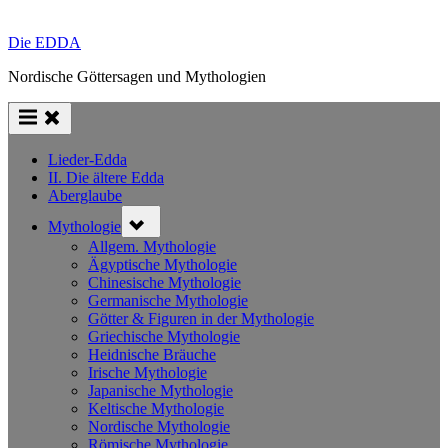
Die EDDA
Nordische Göttersagen und Mythologien
Lieder-Edda
II. Die ältere Edda
Aberglaube
Toggle
Mythologie
sub-
menu
Allgem. Mythologie
Ägyptische Mythologie
Chinesische Mythologie
Germanische Mythologie
Götter & Figuren in der Mythologie
Griechische Mythologie
Heidnische Bräuche
Irische Mythologie
Japanische Mythologie
Keltische Mythologie
Nordische Mythologie
Römische Mythologie