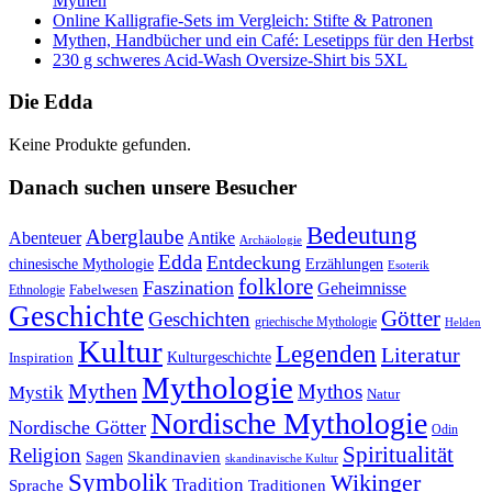
Mythen
Online Kalligrafie‑Sets im Vergleich: Stifte & Patronen
Mythen, Handbücher und ein Café: Lesetipps für den Herbst
230 g schweres Acid-Wash Oversize-Shirt bis 5XL
Die Edda
Keine Produkte gefunden.
Danach suchen unsere Besucher
Bedeutung
Aberglaube
Abenteuer
Antike
Archäologie
Edda
Entdeckung
chinesische Mythologie
Erzählungen
Esoterik
folklore
Faszination
Geheimnisse
Fabelwesen
Ethnologie
Geschichte
Götter
Geschichten
griechische Mythologie
Helden
Kultur
Legenden
Literatur
Kulturgeschichte
Inspiration
Mythologie
Mythen
Mythos
Mystik
Natur
Nordische Mythologie
Nordische Götter
Odin
Spiritualität
Religion
Skandinavien
Sagen
skandinavische Kultur
Symbolik
Wikinger
Tradition
Sprache
Traditionen