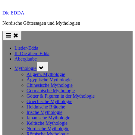
Die EDDA
Nordische Göttersagen und Mythologien
Lieder-Edda
II. Die ältere Edda
Aberglaube
Toggle
Mythologie
sub-
menu
Allgem. Mythologie
Ägyptische Mythologie
Chinesische Mythologie
Germanische Mythologie
Götter & Figuren in der Mythologie
Griechische Mythologie
Heidnische Bräuche
Irische Mythologie
Japanische Mythologie
Keltische Mythologie
Nordische Mythologie
Römische Mythologie