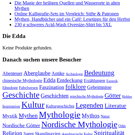
Die Magie der heiligen Quellen und Wasserorte in alten
Mythen
Online Kalligrafie‑Sets im Vergleich: Stifte & Patronen
Mythen, Handbücher und ein Café: Lesetipps für den Herbst
230 g schweres Acid-Wash Oversize-Shirt bis 5XL
Die Edda
Keine Produkte gefunden.
Danach suchen unsere Besucher
Bedeutung
Aberglaube
Abenteuer
Antike
Archäologie
Edda
Entdeckung
chinesische Mythologie
Erzählungen
Esoterik
folklore
Faszination
Geheimnisse
Fabelwesen
Ethnologie
Geschichte
Götter
Geschichten
griechische Mythologie
Helden
Kultur
Legenden
Literatur
Kulturgeschichte
Inspiration
Mythologie
Mythen
Mythos
Mystik
Natur
Nordische Mythologie
Nordische Götter
Odin
Spiritualität
Religion
Skandinavien
Sagen
skandinavische Kultur