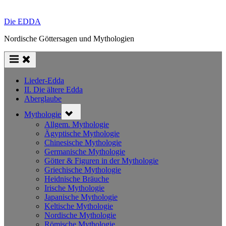
Die EDDA
Nordische Göttersagen und Mythologien
Lieder-Edda
II. Die ältere Edda
Aberglaube
Toggle
Mythologie
sub-
menu
Allgem. Mythologie
Ägyptische Mythologie
Chinesische Mythologie
Germanische Mythologie
Götter & Figuren in der Mythologie
Griechische Mythologie
Heidnische Bräuche
Irische Mythologie
Japanische Mythologie
Keltische Mythologie
Nordische Mythologie
Römische Mythologie