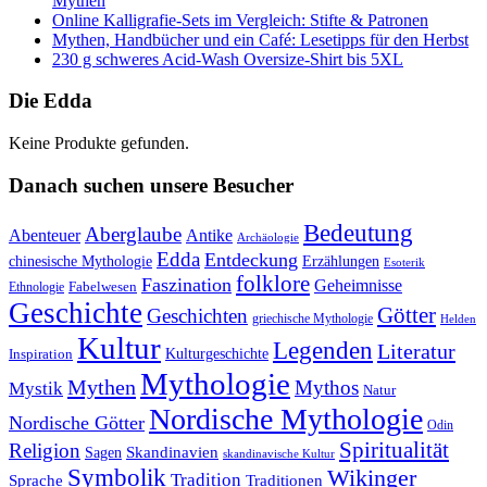
Mythen
Online Kalligrafie‑Sets im Vergleich: Stifte & Patronen
Mythen, Handbücher und ein Café: Lesetipps für den Herbst
230 g schweres Acid-Wash Oversize-Shirt bis 5XL
Die Edda
Keine Produkte gefunden.
Danach suchen unsere Besucher
Bedeutung
Aberglaube
Abenteuer
Antike
Archäologie
Edda
Entdeckung
chinesische Mythologie
Erzählungen
Esoterik
folklore
Faszination
Geheimnisse
Fabelwesen
Ethnologie
Geschichte
Götter
Geschichten
griechische Mythologie
Helden
Kultur
Legenden
Literatur
Kulturgeschichte
Inspiration
Mythologie
Mythen
Mythos
Mystik
Natur
Nordische Mythologie
Nordische Götter
Odin
Spiritualität
Religion
Skandinavien
Sagen
skandinavische Kultur
Symbolik
Wikinger
Tradition
Sprache
Traditionen