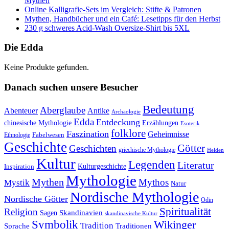
Mythen
Online Kalligrafie‑Sets im Vergleich: Stifte & Patronen
Mythen, Handbücher und ein Café: Lesetipps für den Herbst
230 g schweres Acid-Wash Oversize-Shirt bis 5XL
Die Edda
Keine Produkte gefunden.
Danach suchen unsere Besucher
Bedeutung
Aberglaube
Abenteuer
Antike
Archäologie
Edda
Entdeckung
chinesische Mythologie
Erzählungen
Esoterik
folklore
Faszination
Geheimnisse
Fabelwesen
Ethnologie
Geschichte
Götter
Geschichten
griechische Mythologie
Helden
Kultur
Legenden
Literatur
Kulturgeschichte
Inspiration
Mythologie
Mythen
Mythos
Mystik
Natur
Nordische Mythologie
Nordische Götter
Odin
Spiritualität
Religion
Skandinavien
Sagen
skandinavische Kultur
Symbolik
Wikinger
Tradition
Sprache
Traditionen