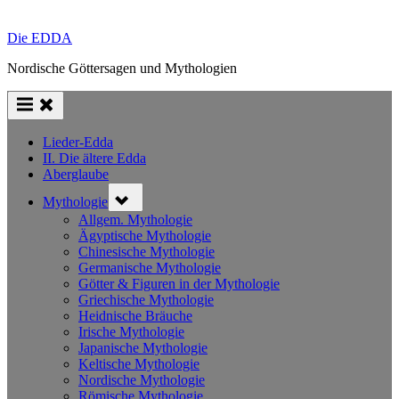
Die EDDA
Nordische Göttersagen und Mythologien
Lieder-Edda
II. Die ältere Edda
Aberglaube
Toggle
Mythologie
sub-
menu
Allgem. Mythologie
Ägyptische Mythologie
Chinesische Mythologie
Germanische Mythologie
Götter & Figuren in der Mythologie
Griechische Mythologie
Heidnische Bräuche
Irische Mythologie
Japanische Mythologie
Keltische Mythologie
Nordische Mythologie
Römische Mythologie