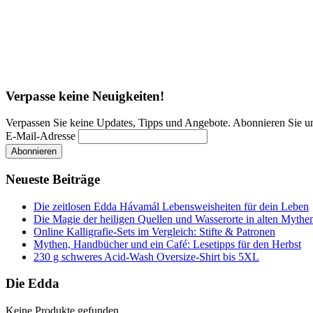
Verpasse keine Neuigkeiten!
Verpassen Sie keine Updates, Tipps und Angebote. Abonnieren Sie u
E-Mail-Adresse
Neueste Beiträge
Die zeitlosen Edda Hávamál Lebensweisheiten für dein Leben
Die Magie der heiligen Quellen und Wasserorte in alten Mythe
Online Kalligrafie‑Sets im Vergleich: Stifte & Patronen
Mythen, Handbücher und ein Café: Lesetipps für den Herbst
230 g schweres Acid-Wash Oversize-Shirt bis 5XL
Die Edda
Keine Produkte gefunden.