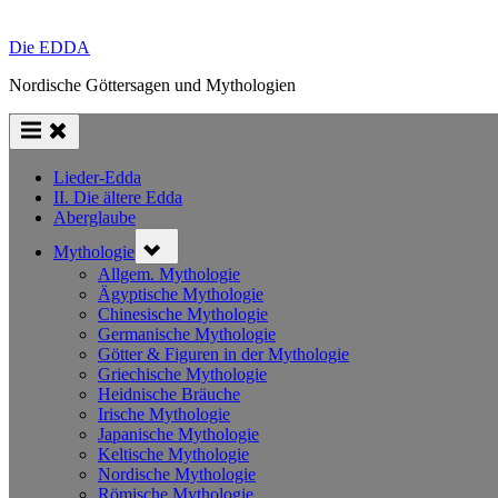
Die EDDA
Nordische Göttersagen und Mythologien
Lieder-Edda
II. Die ältere Edda
Aberglaube
Toggle
Mythologie
sub-
menu
Allgem. Mythologie
Ägyptische Mythologie
Chinesische Mythologie
Germanische Mythologie
Götter & Figuren in der Mythologie
Griechische Mythologie
Heidnische Bräuche
Irische Mythologie
Japanische Mythologie
Keltische Mythologie
Nordische Mythologie
Römische Mythologie