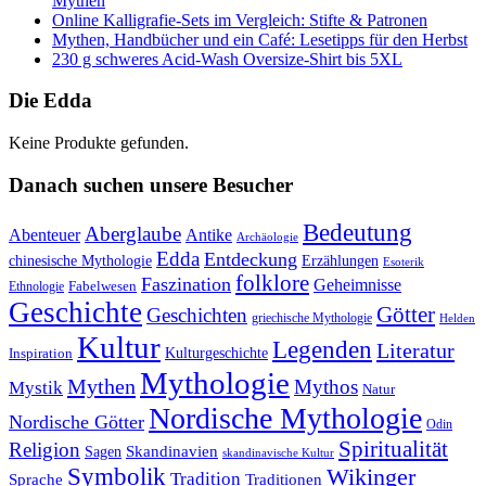
Mythen
Online Kalligrafie‑Sets im Vergleich: Stifte & Patronen
Mythen, Handbücher und ein Café: Lesetipps für den Herbst
230 g schweres Acid-Wash Oversize-Shirt bis 5XL
Die Edda
Keine Produkte gefunden.
Danach suchen unsere Besucher
Bedeutung
Aberglaube
Abenteuer
Antike
Archäologie
Edda
Entdeckung
chinesische Mythologie
Erzählungen
Esoterik
folklore
Faszination
Geheimnisse
Fabelwesen
Ethnologie
Geschichte
Götter
Geschichten
griechische Mythologie
Helden
Kultur
Legenden
Literatur
Kulturgeschichte
Inspiration
Mythologie
Mythen
Mythos
Mystik
Natur
Nordische Mythologie
Nordische Götter
Odin
Spiritualität
Religion
Skandinavien
Sagen
skandinavische Kultur
Symbolik
Wikinger
Tradition
Sprache
Traditionen