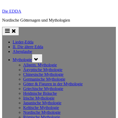
Die EDDA
Nordische Göttersagen und Mythologien
Lieder-Edda
II. Die ältere Edda
Aberglaube
Toggle
Mythologie
sub-
menu
Allgem. Mythologie
Ägyptische Mythologie
Chinesische Mythologie
Germanische Mythologie
Götter & Figuren in der Mythologie
Griechische Mythologie
Heidnische Bräuche
Irische Mythologie
Japanische Mythologie
Keltische Mythologie
Nordische Mythologie
Römische Mythologie