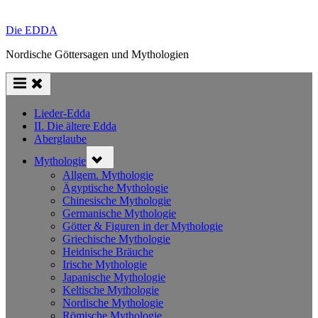
Die EDDA
Nordische Göttersagen und Mythologien
Lieder-Edda
II. Die ältere Edda
Aberglaube
Toggle
Mythologie
sub-
menu
Allgem. Mythologie
Ägyptische Mythologie
Chinesische Mythologie
Germanische Mythologie
Götter & Figuren in der Mythologie
Griechische Mythologie
Heidnische Bräuche
Irische Mythologie
Japanische Mythologie
Keltische Mythologie
Nordische Mythologie
Römische Mythologie