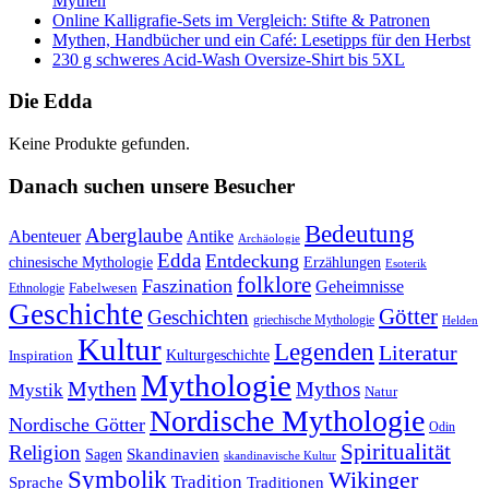
Mythen
Online Kalligrafie‑Sets im Vergleich: Stifte & Patronen
Mythen, Handbücher und ein Café: Lesetipps für den Herbst
230 g schweres Acid-Wash Oversize-Shirt bis 5XL
Die Edda
Keine Produkte gefunden.
Danach suchen unsere Besucher
Bedeutung
Aberglaube
Abenteuer
Antike
Archäologie
Edda
Entdeckung
chinesische Mythologie
Erzählungen
Esoterik
folklore
Faszination
Geheimnisse
Fabelwesen
Ethnologie
Geschichte
Götter
Geschichten
griechische Mythologie
Helden
Kultur
Legenden
Literatur
Kulturgeschichte
Inspiration
Mythologie
Mythen
Mythos
Mystik
Natur
Nordische Mythologie
Nordische Götter
Odin
Spiritualität
Religion
Skandinavien
Sagen
skandinavische Kultur
Symbolik
Wikinger
Tradition
Sprache
Traditionen