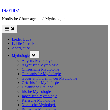
Die EDDA
Nordische Göttersagen und Mythologien
Lieder-Edda
II. Die ältere Edda
Aberglaube
Toggle
Mythologie
sub-
menu
Allgem. Mythologie
Ägyptische Mythologie
Chinesische Mythologie
Germanische Mythologie
Götter & Figuren in der Mythologie
Griechische Mythologie
Heidnische Bräuche
Irische Mythologie
Japanische Mythologie
Keltische Mythologie
Nordische Mythologie
Römische Mythologie