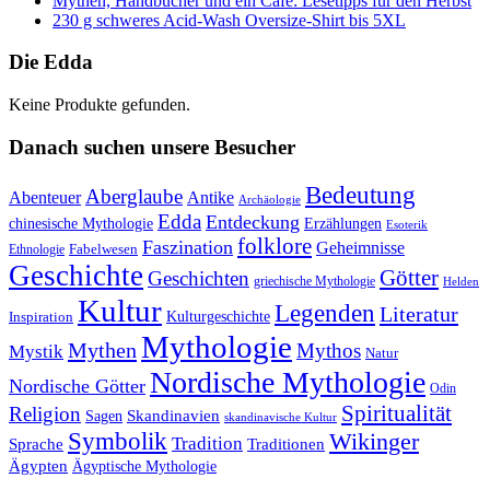
Mythen, Handbücher und ein Café: Lesetipps für den Herbst
230 g schweres Acid-Wash Oversize-Shirt bis 5XL
Die Edda
Keine Produkte gefunden.
Danach suchen unsere Besucher
Bedeutung
Aberglaube
Abenteuer
Antike
Archäologie
Edda
Entdeckung
chinesische Mythologie
Erzählungen
Esoterik
folklore
Faszination
Geheimnisse
Fabelwesen
Ethnologie
Geschichte
Götter
Geschichten
griechische Mythologie
Helden
Kultur
Legenden
Literatur
Kulturgeschichte
Inspiration
Mythologie
Mythen
Mythos
Mystik
Natur
Nordische Mythologie
Nordische Götter
Odin
Spiritualität
Religion
Skandinavien
Sagen
skandinavische Kultur
Symbolik
Wikinger
Tradition
Sprache
Traditionen
Ägypten
Ägyptische Mythologie