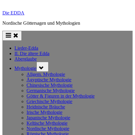
Die EDDA
Nordische Göttersagen und Mythologien
Lieder-Edda
II. Die ältere Edda
Aberglaube
Toggle
Mythologie
sub-
menu
Allgem. Mythologie
Ägyptische Mythologie
Chinesische Mythologie
Germanische Mythologie
Götter & Figuren in der Mythologie
Griechische Mythologie
Heidnische Bräuche
Irische Mythologie
Japanische Mythologie
Keltische Mythologie
Nordische Mythologie
Römische Mythologie