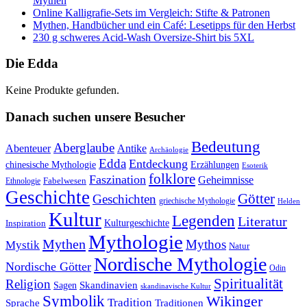
Mythen
Online Kalligrafie‑Sets im Vergleich: Stifte & Patronen
Mythen, Handbücher und ein Café: Lesetipps für den Herbst
230 g schweres Acid-Wash Oversize-Shirt bis 5XL
Die Edda
Keine Produkte gefunden.
Danach suchen unsere Besucher
Bedeutung
Aberglaube
Abenteuer
Antike
Archäologie
Edda
Entdeckung
chinesische Mythologie
Erzählungen
Esoterik
folklore
Faszination
Geheimnisse
Fabelwesen
Ethnologie
Geschichte
Götter
Geschichten
griechische Mythologie
Helden
Kultur
Legenden
Literatur
Kulturgeschichte
Inspiration
Mythologie
Mythen
Mythos
Mystik
Natur
Nordische Mythologie
Nordische Götter
Odin
Spiritualität
Religion
Skandinavien
Sagen
skandinavische Kultur
Symbolik
Wikinger
Tradition
Sprache
Traditionen