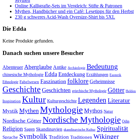
Mythen
Online Kalligrafie‑Sets im Vergleich: Stifte & Patronen
Mythen, Handbücher und ein Café: Lesetipps für den Herbst
230 g schweres Acid-Wash Oversize-Shirt bis 5XL
Die Edda
Keine Produkte gefunden.
Danach suchen unsere Besucher
Bedeutung
Aberglaube
Abenteuer
Antike
Archäologie
Edda
Entdeckung
chinesische Mythologie
Erzählungen
Esoterik
folklore
Faszination
Geheimnisse
Fabelwesen
Ethnologie
Geschichte
Götter
Geschichten
griechische Mythologie
Helden
Kultur
Legenden
Literatur
Kulturgeschichte
Inspiration
Mythologie
Mythen
Mythos
Mystik
Natur
Nordische Mythologie
Nordische Götter
Odin
Spiritualität
Religion
Skandinavien
Sagen
skandinavische Kultur
Symbolik
Wikinger
Tradition
Sprache
Traditionen