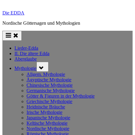
Die EDDA
Nordische Göttersagen und Mythologien
Lieder-Edda
II. Die ältere Edda
Aberglaube
Toggle
Mythologie
sub-
menu
Allgem. Mythologie
Ägyptische Mythologie
Chinesische Mythologie
Germanische Mythologie
Götter & Figuren in der Mythologie
Griechische Mythologie
Heidnische Bräuche
Irische Mythologie
Japanische Mythologie
Keltische Mythologie
Nordische Mythologie
Römische Mythologie