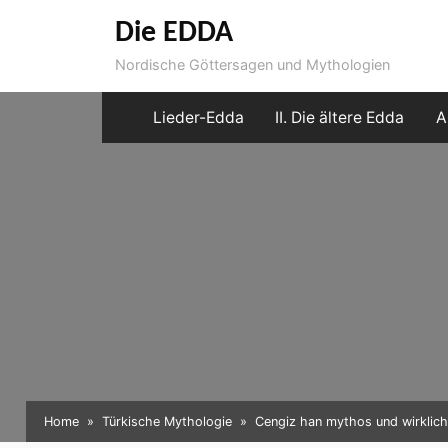
Skip
Die EDDA
to
Nordische Göttersagen und Mythologien
content
Lieder-Edda
II. Die ältere Edda
A
Home
Türkische Mythologie
Cengiz han mythos und wirklich