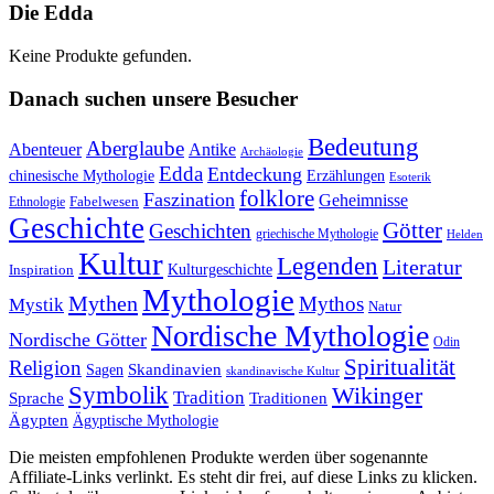
Die Edda
Keine Produkte gefunden.
Danach suchen unsere Besucher
Bedeutung
Aberglaube
Abenteuer
Antike
Archäologie
Edda
Entdeckung
chinesische Mythologie
Erzählungen
Esoterik
folklore
Faszination
Geheimnisse
Fabelwesen
Ethnologie
Geschichte
Götter
Geschichten
griechische Mythologie
Helden
Kultur
Legenden
Literatur
Kulturgeschichte
Inspiration
Mythologie
Mythen
Mythos
Mystik
Natur
Nordische Mythologie
Nordische Götter
Odin
Spiritualität
Religion
Skandinavien
Sagen
skandinavische Kultur
Symbolik
Wikinger
Tradition
Sprache
Traditionen
Ägypten
Ägyptische Mythologie
Die meisten empfohlenen Produkte werden über sogenannte
Affiliate-Links verlinkt. Es steht dir frei, auf diese Links zu klicken.