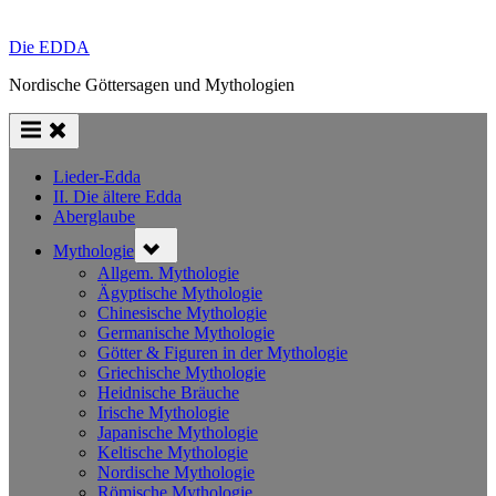
Die EDDA
Nordische Göttersagen und Mythologien
Lieder-Edda
II. Die ältere Edda
Aberglaube
Toggle
Mythologie
sub-
menu
Allgem. Mythologie
Ägyptische Mythologie
Chinesische Mythologie
Germanische Mythologie
Götter & Figuren in der Mythologie
Griechische Mythologie
Heidnische Bräuche
Irische Mythologie
Japanische Mythologie
Keltische Mythologie
Nordische Mythologie
Römische Mythologie