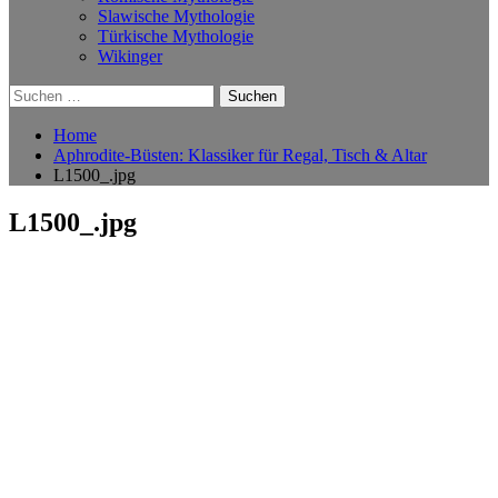
Slawische Mythologie
Türkische Mythologie
Wikinger
Suchen
nach:
Home
Aphrodite-Büsten: Klassiker für Regal, Tisch & Altar
L1500_.jpg
L1500_.jpg