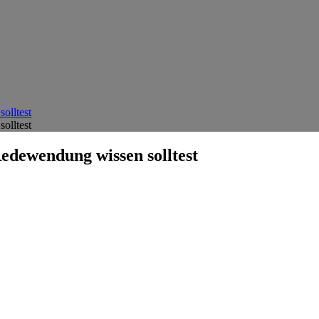
olltest
olltest
Redewendung wissen solltest