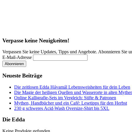
Verpasse keine Neuigkeiten!
Verpassen Sie keine Updates, Tipps und Angebote. Abonnieren Sie u
E-Mail-Adresse
Neueste Beiträge
Die zeitlosen Edda Hávamál Lebensweisheiten für dein Leben
Die Magie der heiligen Quellen und Wasserorte in alten Mythe
Online Kalligrafie‑Sets im Vergleich: Stifte & Patronen
Mythen, Handbücher und ein Café: Lesetipps für den Herbst
230 g schweres Acid-Wash Oversize-Shirt bis 5XL
Die Edda
Keine Produkte gefunden.