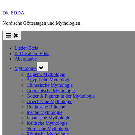
Die EDDA
Nordische Göttersagen und Mythologien
Lieder-Edda
II. Die ältere Edda
Aberglaube
Toggle
Mythologie
sub-
menu
Allgem. Mythologie
Ägyptische Mythologie
Chinesische Mythologie
Germanische Mythologie
Götter & Figuren in der Mythologie
Griechische Mythologie
Heidnische Bräuche
Irische Mythologie
Japanische Mythologie
Keltische Mythologie
Nordische Mythologie
Römische Mythologie