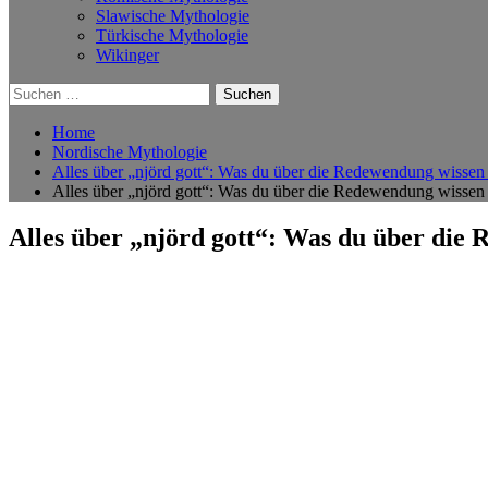
Slawische Mythologie
Türkische Mythologie
Wikinger
Suchen
nach:
Home
Nordische Mythologie
Alles über „njörd gott“: Was du über die Redewendung wissen s
Alles über „njörd gott“: Was du über die Redewendung wissen s
Alles über „njörd gott“: Was du über die 