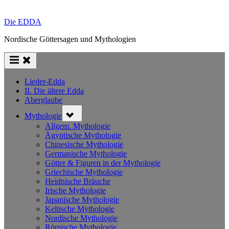
Die EDDA
Nordische Göttersagen und Mythologien
Lieder-Edda
II. Die ältere Edda
Aberglaube
Toggle
Mythologie
sub-
menu
Allgem. Mythologie
Ägyptische Mythologie
Chinesische Mythologie
Germanische Mythologie
Götter & Figuren in der Mythologie
Griechische Mythologie
Heidnische Bräuche
Irische Mythologie
Japanische Mythologie
Keltische Mythologie
Nordische Mythologie
Römische Mythologie