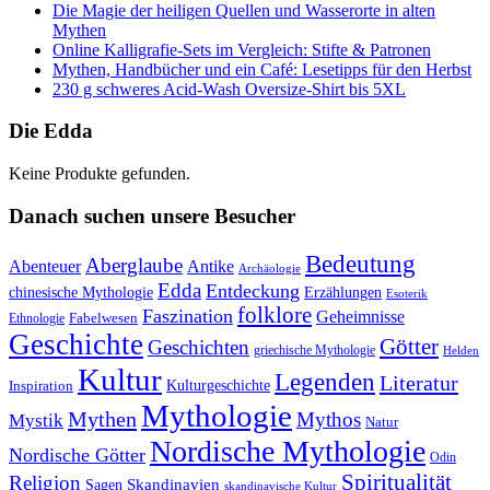
Die Magie der heiligen Quellen und Wasserorte in alten
Mythen
Online Kalligrafie‑Sets im Vergleich: Stifte & Patronen
Mythen, Handbücher und ein Café: Lesetipps für den Herbst
230 g schweres Acid-Wash Oversize-Shirt bis 5XL
Die Edda
Keine Produkte gefunden.
Danach suchen unsere Besucher
Bedeutung
Aberglaube
Abenteuer
Antike
Archäologie
Edda
Entdeckung
chinesische Mythologie
Erzählungen
Esoterik
folklore
Faszination
Geheimnisse
Fabelwesen
Ethnologie
Geschichte
Götter
Geschichten
griechische Mythologie
Helden
Kultur
Legenden
Literatur
Kulturgeschichte
Inspiration
Mythologie
Mythen
Mythos
Mystik
Natur
Nordische Mythologie
Nordische Götter
Odin
Spiritualität
Religion
Skandinavien
Sagen
skandinavische Kultur