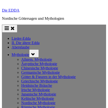
Die EDDA
Nordische Göttersagen und Mythologien
Lieder-Edda
II. Die ältere Edda
Aberglaube
Toggle
Mythologie
sub-
menu
Allgem. Mythologie
Ägyptische Mythologie
Chinesische Mythologie
Germanische Mythologie
Götter & Figuren in der Mythologie
Griechische Mythologie
Heidnische Bräuche
Irische Mythologie
Japanische Mythologie
Keltische Mythologie
Nordische Mythologie
Römische Mythologie