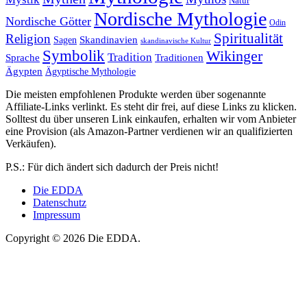
Natur
Nordische Mythologie
Nordische Götter
Odin
Spiritualität
Religion
Skandinavien
Sagen
skandinavische Kultur
Symbolik
Wikinger
Tradition
Sprache
Traditionen
Ägypten
Ägyptische Mythologie
Die meisten empfohlenen Produkte werden über sogenannte
Affiliate-Links verlinkt. Es steht dir frei, auf diese Links zu klicken.
Solltest du über unseren Link einkaufen, erhalten wir vom Anbieter
eine Provision (als Amazon-Partner verdienen wir an qualifizierten
Verkäufen).
P.S.: Für dich ändert sich dadurch der Preis nicht!
Die EDDA
Datenschutz
Impressum
Copyright © 2026 Die EDDA.