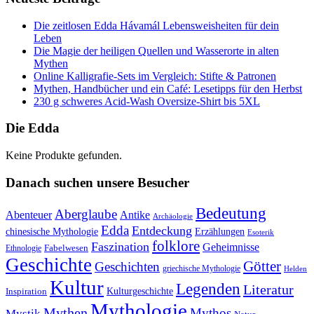
Die zeitlosen Edda Hávamál Lebensweisheiten für dein
Leben
Die Magie der heiligen Quellen und Wasserorte in alten
Mythen
Online Kalligrafie‑Sets im Vergleich: Stifte & Patronen
Mythen, Handbücher und ein Café: Lesetipps für den Herbst
230 g schweres Acid-Wash Oversize-Shirt bis 5XL
Die Edda
Keine Produkte gefunden.
Danach suchen unsere Besucher
Bedeutung
Aberglaube
Abenteuer
Antike
Archäologie
Edda
Entdeckung
chinesische Mythologie
Erzählungen
Esoterik
folklore
Faszination
Geheimnisse
Fabelwesen
Ethnologie
Geschichte
Götter
Geschichten
griechische Mythologie
Helden
Kultur
Legenden
Literatur
Kulturgeschichte
Inspiration
Mythologie
Mythen
Mythos
Mystik