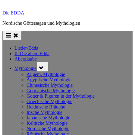
Die EDDA
Nordische Göttersagen und Mythologien
Lieder-Edda
II. Die ältere Edda
Aberglaube
Toggle
Mythologie
sub-
menu
Allgem. Mythologie
Ägyptische Mythologie
Chinesische Mythologie
Germanische Mythologie
Götter & Figuren in der Mythologie
Griechische Mythologie
Heidnische Bräuche
Irische Mythologie
Japanische Mythologie
Keltische Mythologie
Nordische Mythologie
Römische Mythologie