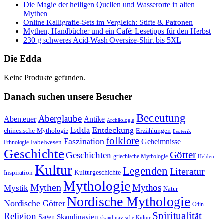
Die Magie der heiligen Quellen und Wasserorte in alten
Mythen
Online Kalligrafie‑Sets im Vergleich: Stifte & Patronen
Mythen, Handbücher und ein Café: Lesetipps für den Herbst
230 g schweres Acid-Wash Oversize-Shirt bis 5XL
Die Edda
Keine Produkte gefunden.
Danach suchen unsere Besucher
Bedeutung
Aberglaube
Abenteuer
Antike
Archäologie
Edda
Entdeckung
chinesische Mythologie
Erzählungen
Esoterik
folklore
Faszination
Geheimnisse
Fabelwesen
Ethnologie
Geschichte
Götter
Geschichten
griechische Mythologie
Helden
Kultur
Legenden
Literatur
Kulturgeschichte
Inspiration
Mythologie
Mythen
Mythos
Mystik
Natur
Nordische Mythologie
Nordische Götter
Odin
Spiritualität
Religion
Skandinavien
Sagen
skandinavische Kultur