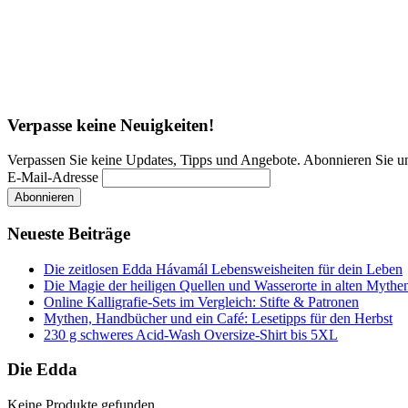
Verpasse keine Neuigkeiten!
Verpassen Sie keine Updates, Tipps und Angebote. Abonnieren Sie u
E-Mail-Adresse
Neueste Beiträge
Die zeitlosen Edda Hávamál Lebensweisheiten für dein Leben
Die Magie der heiligen Quellen und Wasserorte in alten Mythe
Online Kalligrafie‑Sets im Vergleich: Stifte & Patronen
Mythen, Handbücher und ein Café: Lesetipps für den Herbst
230 g schweres Acid-Wash Oversize-Shirt bis 5XL
Die Edda
Keine Produkte gefunden.