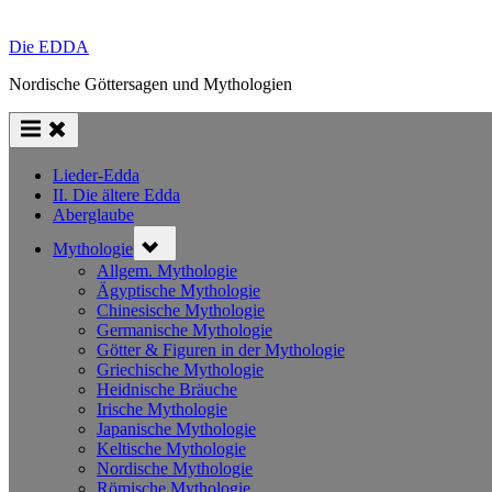
Die EDDA
Nordische Göttersagen und Mythologien
Lieder-Edda
II. Die ältere Edda
Aberglaube
Toggle
Mythologie
sub-
menu
Allgem. Mythologie
Ägyptische Mythologie
Chinesische Mythologie
Germanische Mythologie
Götter & Figuren in der Mythologie
Griechische Mythologie
Heidnische Bräuche
Irische Mythologie
Japanische Mythologie
Keltische Mythologie
Nordische Mythologie
Römische Mythologie