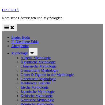
Die EDDA
Nordische Göttersagen und Mythologien
Lieder-Edda
II. Die ältere Edda
Aberglaube
Toggle
Mythologie
sub-
menu
Allgem. Mythologie
Ägyptische Mythologie
Chinesische Mythologie
Germanische Mythologie
Götter & Figuren in der Mythologie
Griechische Mythologie
Heidnische Bräuche
Irische Mythologie
Japanische Mythologie
Keltische Mythologie
Nordische Mythologie
Römische Mythologie