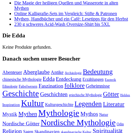
Die Magie der heiligen Quellen und Wasserorte in alten
Mythen
Online Kalligrafie‑Sets im Vergleich: Stifte & Patronen
Mythen, Handbücher und ein Café: Lesetipps für den Herbst
230 g schweres Acid-Wash Oversize-Shirt bis 5XL
Die Edda
Keine Produkte gefunden.
Danach suchen unsere Besucher
Bedeutung
Aberglaube
Abenteuer
Antike
Archäologie
Edda
Entdeckung
chinesische Mythologie
Erzählungen
Esoterik
folklore
Faszination
Geheimnisse
Fabelwesen
Ethnologie
Geschichte
Götter
Geschichten
griechische Mythologie
Helden
Kultur
Legenden
Literatur
Kulturgeschichte
Inspiration
Mythologie
Mythen
Mythos
Mystik
Natur
Nordische Mythologie
Nordische Götter
Odin
Spiritualität
Religion
Skandinavien
Sagen
skandinavische Kultur