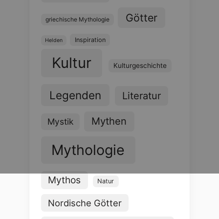
Götter
griechische Mythologie
Inspiration
Helden
Kultur
Kulturgeschichte
Legenden
Literatur
Mythen
Mystik
Mythologie
Mythos
Natur
Nordische Götter