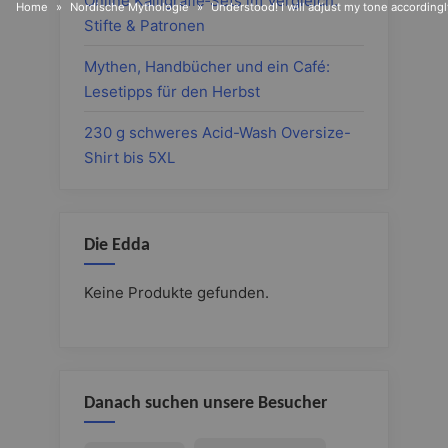
Online Kalligrafie‑Sets im Vergleich:
Home
Nordische Mythologie
Understood! I will adjust my tone accordingly
Stifte & Patronen
Mythen, Handbücher und ein Café:
Lesetipps für den Herbst
230 g schweres Acid-Wash Oversize-
Shirt bis 5XL
Die Edda
Keine Produkte gefunden.
Danach suchen unsere Besucher