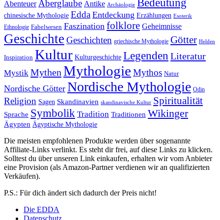
Bedeutung
Aberglaube
Abenteuer
Antike
Archäologie
Edda
Entdeckung
chinesische Mythologie
Erzählungen
Esoterik
folklore
Faszination
Geheimnisse
Fabelwesen
Ethnologie
Geschichte
Götter
Geschichten
griechische Mythologie
Helden
Kultur
Legenden
Literatur
Kulturgeschichte
Inspiration
Mythologie
Mythen
Mythos
Mystik
Natur
Nordische Mythologie
Nordische Götter
Odin
Spiritualität
Religion
Skandinavien
Sagen
skandinavische Kultur
Symbolik
Wikinger
Tradition
Sprache
Traditionen
Ägypten
Ägyptische Mythologie
Die meisten empfohlenen Produkte werden über sogenannte
Affiliate-Links verlinkt. Es steht dir frei, auf diese Links zu klicken.
Solltest du über unseren Link einkaufen, erhalten wir vom Anbieter
eine Provision (als Amazon-Partner verdienen wir an qualifizierten
Verkäufen).
P.S.: Für dich ändert sich dadurch der Preis nicht!
Die EDDA
Datenschutz