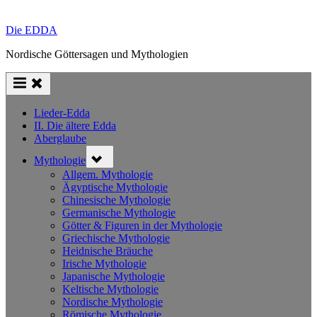
Die EDDA
Nordische Göttersagen und Mythologien
Lieder-Edda
II. Die ältere Edda
Aberglaube
Toggle
Mythologie
sub-
menu
Allgem. Mythologie
Ägyptische Mythologie
Chinesische Mythologie
Germanische Mythologie
Götter & Figuren in der Mythologie
Griechische Mythologie
Heidnische Bräuche
Irische Mythologie
Japanische Mythologie
Keltische Mythologie
Nordische Mythologie
Römische Mythologie