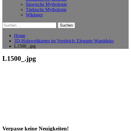
Slawische Mythologie
Türkische Mythologie
Wikinger
Suchen
nach:
Home
3D-Holzweltkarten im Vergleich: Elegante Wanddeko
L1500_.jpg
L1500_.jpg
Verpasse keine Neuigkeiten!