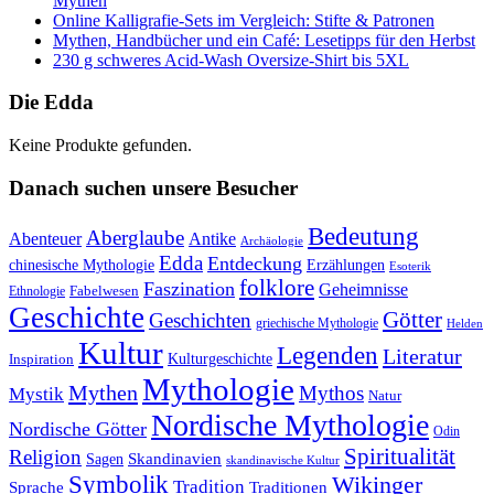
Mythen
Online Kalligrafie‑Sets im Vergleich: Stifte & Patronen
Mythen, Handbücher und ein Café: Lesetipps für den Herbst
230 g schweres Acid-Wash Oversize-Shirt bis 5XL
Die Edda
Keine Produkte gefunden.
Danach suchen unsere Besucher
Bedeutung
Aberglaube
Abenteuer
Antike
Archäologie
Edda
Entdeckung
chinesische Mythologie
Erzählungen
Esoterik
folklore
Faszination
Geheimnisse
Fabelwesen
Ethnologie
Geschichte
Götter
Geschichten
griechische Mythologie
Helden
Kultur
Legenden
Literatur
Kulturgeschichte
Inspiration
Mythologie
Mythen
Mythos
Mystik
Natur
Nordische Mythologie
Nordische Götter
Odin
Spiritualität
Religion
Skandinavien
Sagen
skandinavische Kultur
Symbolik
Wikinger
Tradition
Sprache
Traditionen