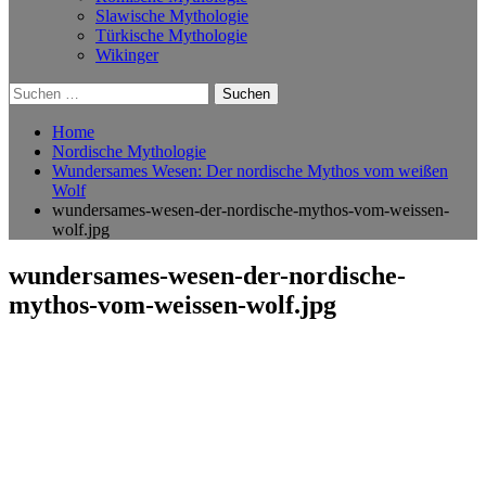
Slawische Mythologie
Türkische Mythologie
Wikinger
Suchen
nach:
Home
Nordische Mythologie
Wundersames Wesen: Der nordische Mythos vom weißen
Wolf
wundersames-wesen-der-nordische-mythos-vom-weissen-
wolf.jpg
wundersames-wesen-der-nordische-
mythos-vom-weissen-wolf.jpg