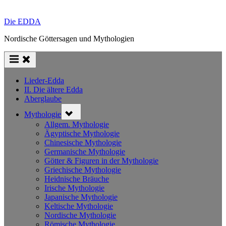
Die EDDA
Nordische Göttersagen und Mythologien
Lieder-Edda
II. Die ältere Edda
Aberglaube
Toggle
Mythologie
sub-
menu
Allgem. Mythologie
Ägyptische Mythologie
Chinesische Mythologie
Germanische Mythologie
Götter & Figuren in der Mythologie
Griechische Mythologie
Heidnische Bräuche
Irische Mythologie
Japanische Mythologie
Keltische Mythologie
Nordische Mythologie
Römische Mythologie