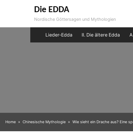
Skip
Die EDDA
to
Nordische Göttersagen und Mythologien
content
Lieder-Edda
II. Die ältere Edda
A
Home
Chinesische Mythologie
Wie sieht ein Drache aus? Eine s