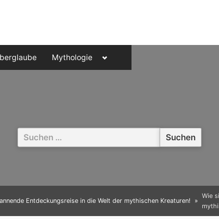
Toggle
berglaube
Mythologie
sub-
menu
Suchen
nach:
Wie s
pannende Entdeckungsreise in die Welt der mythischen Kreaturen!
mythi