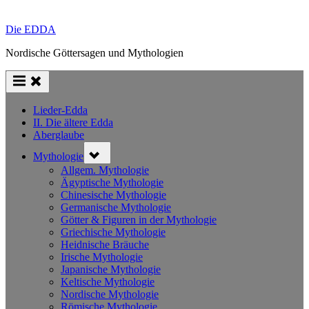
Die EDDA
Nordische Göttersagen und Mythologien
Lieder-Edda
II. Die ältere Edda
Aberglaube
Toggle
Mythologie
sub-
menu
Allgem. Mythologie
Ägyptische Mythologie
Chinesische Mythologie
Germanische Mythologie
Götter & Figuren in der Mythologie
Griechische Mythologie
Heidnische Bräuche
Irische Mythologie
Japanische Mythologie
Keltische Mythologie
Nordische Mythologie
Römische Mythologie