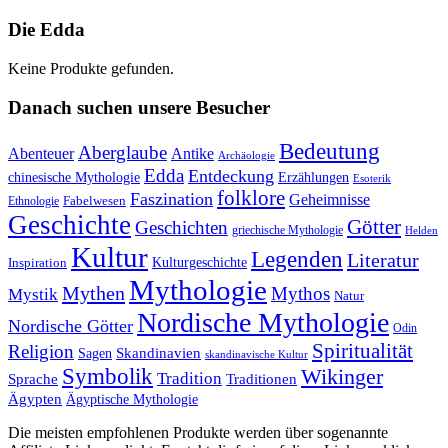
Die Edda
Keine Produkte gefunden.
Danach suchen unsere Besucher
Bedeutung
Aberglaube
Abenteuer
Antike
Archäologie
Edda
Entdeckung
chinesische Mythologie
Erzählungen
Esoterik
folklore
Faszination
Geheimnisse
Fabelwesen
Ethnologie
Geschichte
Götter
Geschichten
griechische Mythologie
Helden
Kultur
Legenden
Literatur
Kulturgeschichte
Inspiration
Mythologie
Mythen
Mythos
Mystik
Natur
Nordische Mythologie
Nordische Götter
Odin
Spiritualität
Religion
Skandinavien
Sagen
skandinavische Kultur
Symbolik
Wikinger
Tradition
Sprache
Traditionen
Ägypten
Ägyptische Mythologie
Die meisten empfohlenen Produkte werden über sogenannte