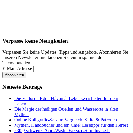
Verpasse keine Neuigkeiten!
Verpassen Sie keine Updates, Tipps und Angebote. Abonnieren Sie
unseren Newsletter und tauchen Sie ein in spannende
Themenwelten.
E-Mail-Adresse
Neueste Beiträge
Die zeitlosen Edda Hávamál Lebensweisheiten für dein
Leben
Die Magie der heiligen Quellen und Wasserorte in alten
Mythen
Online Kalligrafie‑Sets im Vergleich: Stifte & Patronen
Mythen, Handbücher und ein Café: Lesetipps für den Herbst
230 g schweres Acid-Wash Oversize-Shirt bis 5XL