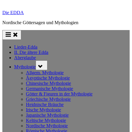
Die EDDA
Nordische Göttersagen und Mythologien
Lieder-Edda
II. Die ältere Edda
Aberglaube
Toggle
Mythologie
sub-
menu
Allgem. Mythologie
Ägyptische Mythologie
Chinesische Mythologie
Germanische Mythologie
Götter & Figuren in der Mythologie
Griechische Mythologie
Heidnische Bräuche
Irische Mythologie
Japanische Mythologie
Keltische Mythologie
Nordische Mythologie
Römische Mythologie