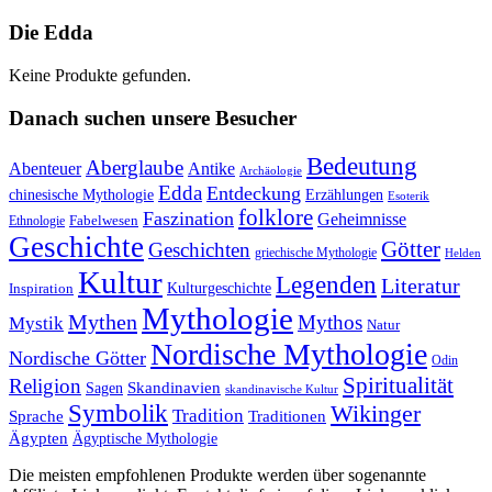
Die Edda
Keine Produkte gefunden.
Danach suchen unsere Besucher
Bedeutung
Aberglaube
Abenteuer
Antike
Archäologie
Edda
Entdeckung
chinesische Mythologie
Erzählungen
Esoterik
folklore
Faszination
Geheimnisse
Fabelwesen
Ethnologie
Geschichte
Götter
Geschichten
griechische Mythologie
Helden
Kultur
Legenden
Literatur
Kulturgeschichte
Inspiration
Mythologie
Mythen
Mythos
Mystik
Natur
Nordische Mythologie
Nordische Götter
Odin
Spiritualität
Religion
Skandinavien
Sagen
skandinavische Kultur
Symbolik
Wikinger
Tradition
Sprache
Traditionen
Ägypten
Ägyptische Mythologie
Die meisten empfohlenen Produkte werden über sogenannte