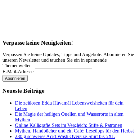
Verpasse keine Neuigkeiten!
Verpassen Sie keine Updates, Tipps und Angebote. Abonnieren Sie
unseren Newsletter und tauchen Sie ein in spannende
Themenwelten.
E-Mail-Adresse
Neueste Beiträge
Die zeitlosen Edda Hávamál Lebensweisheiten für dein
Leben
Die Magie der heiligen Quellen und Wasserorte in alten
Mythen
Online Kalligrafie‑Sets im Vergleich: Stifte & Patronen
Mythen, Handbücher und ein Café: Lesetipps für den Herbst
230 g schweres Acid-Wash Oversize-Shirt bis 5XL