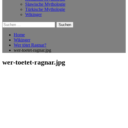
Slawische Mythologie
Türkische Mythologie
Wikinger
Suchen
nach:
Home
Wikinger
Wer tötet Ragnar?
wer-toetet-ragnar.jpg
wer-toetet-ragnar.jpg